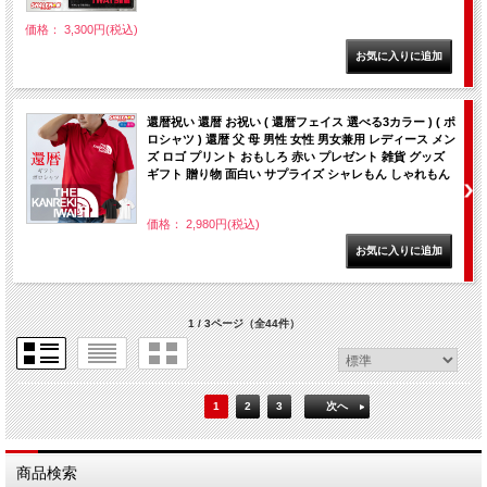
価格： 3,300円(税込)
還暦祝い 還暦 お祝い ( 還暦フェイス 選べる3カラー ) ( ポ
ロシャツ ) 還暦 父 母 男性 女性 男女兼用 レディース メン
ズ ロゴ プリント おもしろ 赤い プレゼント 雑貨 グッズ
ギフト 贈り物 面白い サプライズ シャレもん しゃれもん
価格： 2,980円(税込)
1 / 3ページ
（全44件）
1
2
3
次へ
商品検索