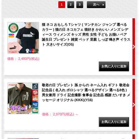
1
2
3
次へ
猫 ネコ おもしろ Tシャツ ( マンチカン ジャンプ 選べる
カラー ) 猫の日 ネコカフェ 猫好き かわいい メンズ レデ
ィース ウィメンズ キッズ 男性 女性 子ども お揃い ペア
誕生日 プレゼント 雑貨 ベッド 里親 しっぽ 鳴き声 イラス
ト 大きいサイズ(O5)
価格： 2,480円(税込)
敬老の日 プレゼント 孫 からの ネーム入れ ギフト 敬老会
記念品 ( 名入れ ポロシャツ 選べるデザイン 選べる8色 )
男女兼用 ドライ 記念撮影 食事会 記念品 感謝 だいすき メ
ッセージ オリジナル (KKK)(Y16)
価格： 2,970円(税込)
～