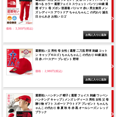
選べる カラー 還暦フェイス スウェット パンツ ) 60歳 還
暦 ギフト 母 ズボン 部屋着 パジャマ 赤い 男女兼用 メン
ズ レディース アウトドア ちゃんちゃんこ の代わり 誕生
日 かんれき お祝い ロゴ
価格： 3,300円(税込)
還暦祝い 父 男性 母 女性 ( 還暦 二刀流 野球 刺繍 コット
ン キャップ Kロゴ ) ちゃんちゃんこ の代わり 60歳 誕生
日 赤 バースデー プレゼント 野球
価格： 2,980円(税込)
還暦祝い ハンチング 帽子 ( 還暦 フェイス 刺繍 ワッペン
ハンチング キャップ ) メンズ レディース 男性 女性 父 母
贈り物 ギフト スポーツ アウトドア プレゼント ちゃんち
ゃんこ の代わり 春 夏 秋 冬 赤 黒 オールシーズン レッド
ブラック