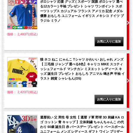
ポロシャツ 応援 グッズ ( スポーツ 国旗 ポロシャツ 選べ
る12カラー ) 半袖 プレゼント シャツ ワンポイント スポ
ーツトップス カジュアル フランス アメリカ 記念 メダル
優勝 おもしろ ユニフォーム イギリス メキシコ ドイツ ブ
ラジル ミラノ
価格： 2,480円(税込)
猫 ネコ ねこ にゃんこ Tシャツ かわいい おしゃれ メンズ
【 三毛猫 ジャンプ 選べる8色】キャリコ MIKE スコティ
ッシュフォールド マンチカン ミヌエット レディース キ
ッズ 誕生日 プレゼント おもしろ アニマル 鳴き声 半袖 イ
ラスト 雑貨 シャレもん(O5)
価格： 2,420円(税込)
還暦祝い 父 男性 母 女性【 還暦 ド軍 野球 3D 刺繍 KA ロ
ゴ コットン 青 キャップ 】立体刺繍 ちゃんちゃんこ の代
わり 60歳 誕生日 赤 バースデー プレゼント ベースボール
ユニフォーム メンズ レディース ギフト ワイン プリザー