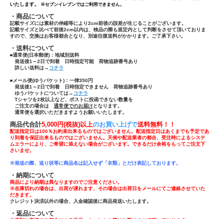
いたします。
※セブンイレブンではご利用できません。
・商品について
記載サイズには素材の伸縮等により2cm前後の誤差が生じることがございます。
記載サイズと比べて前後2cm以内は、検品の際も規定内として判断をさせて頂いておりま
すので、交換はお客様都合となり、別途往復送料がかかります。ご了承下さい。
・送料について
■通常便(日本郵便)：
地域別送料
発送後1～2日で到着 日時指定可能 荷物追跡番号あり
詳しい送料は→
コチラ
■メール便(ゆうパケット)：一律350円
発送後1～2日で到着 日時指定できません 荷物追跡番号あり
ゆうパケットについては→
コチラ
Tシャツ
を
2枚以上
など、ポストに投函できない数量を
ご注文の場合は
通常便でのお届け
となります。
通常便を選択いただきますようお願いいたします。
商品代合計
5,000円(税抜)以上
のお買い上げで
送
料無料！！
配送指定日は100％お約束出来るものではございません。配送指定日はあくまでも予定であ
り到着を保証出来るものではございません。天候や配送業者の都合、受注時によるシステ
ムエラーにより、ご希望に添えない場合がございます。できるだけ余裕をもってご注文下
さいませ。
※発送の際、送り状等に商品名は記入せず「
衣類」とだけ表記しております。
・納期について
商品により納期は異なりますのでご注意ください。
※在庫切れの場合は、出荷が遅れます、その場合は出荷日をメールにてご連絡させていた
だきます。
クレジット決済以外の場合、入金確認後に商品発送いたします。
・返品について