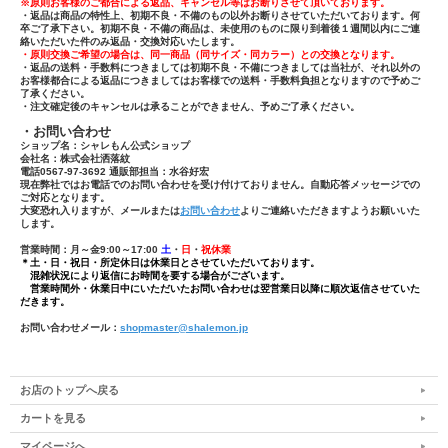
※原則お客様のご都合による返品、キャンセル等はお断りさせて頂いております。
・返品は商品の特性上、初期不良・不備のもの以外お断りさせていただいております。何
卒ご了承下さい。初期不良・不備の商品は、未使用のものに限り到着後１週間以内にご連
絡いただいた件のみ返品・交換対応いたします。
・原則交換ご希望の場合は、同一商品（同サイズ・同カラー）との交換となります。
・返品の送料・手数料につきましては初期不良・不備につきましては当社が、それ以外の
お客様都合による返品につきましてはお客様での送料・手数料負担となりますので予めご
了承ください。
・注文確定後のキャンセルは承ることができません、予めご了承ください。
・お問い合わせ
ショップ名：シャレもん公式ショップ
会社名：株式会社洒落紋
電話0567-97-3692 通販部担当：水谷好宏
現在弊社ではお電話でのお問い合わせを受け付けておりません。自動応答メッセージでの
ご対応となります。
大変恐れ入りますが、メールまたは
お問い合わせ
よりご連絡いただきますようお願いいた
します。
営業時間：月～金9:00～17:00
土
・
日
・
祝休業
＊土・日・祝日・所定休日は休業日とさせていただいております。
混雑状況により返信にお時間を要する場合がございます。
営業時間外・休業日中にいただいたお問い合わせは翌営業日以降に順次返信させていた
だきます。
お問い合わせメール：
shopmaster@shalemon.jp
お店のトップへ戻る
カートを見る
マイページへ