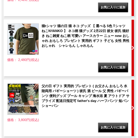
猫tシャツ 猫の日 猫 ネコ グッズ 【 選べる 5色 Tシャツ
ねこNYANKO 】 ネコ柄 猫グッズ 2月22日 彼女 彼氏 猫好
き ねこ雑貨 ねこ柄 可愛い アースカラー ニュー new おし
ゃれ おもしろ プレゼント 実用的 ギフト 子ども 女性 男性
おしゃれ シャレもん しゃれもん
価格： 2,480円(税込)
父の日 ギフト 実用的 プレゼント ( お父さん おもしろ 水
陸両用 バギーショーツ ) 彼氏 酒 ビール 父 男性 バギーパ
ンツ 便利グッズ プール キャンプ 海水浴 夏 アウトドア サ
プライズ 配送日指定可 father's day ハーフパンツ 短パン
ショーパン
価格： 3,800円(税込)