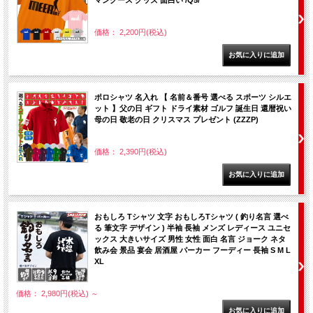
マングース グッズ 面白い /Q5/
価格： 2,200円(税込)
ポロシャツ 名入れ 【 名前＆番号 選べる スポーツ シルエ
ット 】父の日 ギフト ドライ素材 ゴルフ 誕生日 還暦祝い
母の日 敬老の日 クリスマス プレゼント (ZZZP)
価格： 2,390円(税込)
おもしろ Tシャツ 文字 おもしろTシャツ ( 釣り名言 選べ
る 筆文字 デザイン ) 半袖 長袖 メンズ レディース ユニセ
ックス 大きいサイズ 男性 女性 面白 名言 ジョーク ネタ
飲み会 景品 宴会 居酒屋 パーカー フーディー 長袖 S M L
XL
価格： 2,980円(税込)
～