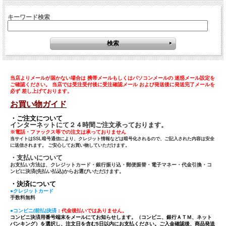
キーワード検索
当店よりメールが届かない場合は 携帯メールもしくはパソコンメールの 迷惑メール設定を
ご確認ください。 当店では受注受付後に受注確認メール および発送後に発送完了メールを
必ず 差し上げております。
お買い物ガイド
・ご注文について
インターネットにて２４時間ご注文承っております。
※電話・ファックス等での注文は承っておりません
当サイトはSSL暗号通信により、クレジット情報などは暗号化されるので、ご記入された内容は安全
に送信されます。 ご安心してお買い物していただけます。
・支払いについて
お支払い方法は、クレジットカード・銀行振り込・郵便振替・電子マネー・代金引換・コ
ンビに決済(先払い払込)からお選びいただけます。
・決済について
●クレジットカード
手数料無料
●コンビニ(前払)決済
：代金後払いではありません。
コンビニ決済用番号端末をメールにてお知らせします。（コンビニ、銀行ＡＴＭ、ネット
バンキング）を選択し、注文日を含む5日以内にお支払ください。ご入金確認後、商品発送