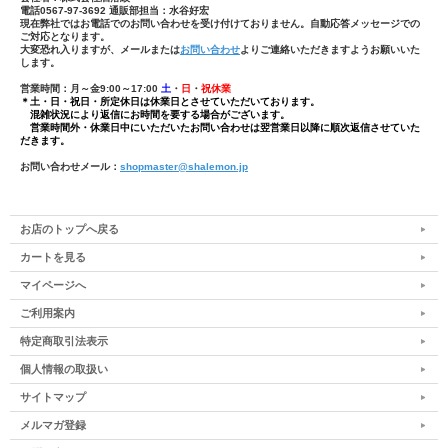
電話0567-97-3692 通販部担当：水谷好宏
現在弊社ではお電話でのお問い合わせを受け付けておりません。自動応答メッセージでの
ご対応となります。
大変恐れ入りますが、メールまたは
お問い合わせ
よりご連絡いただきますようお願いいた
します。
営業時間：月～金9:00～17:00
土
・
日
・
祝休業
＊土・日・祝日・所定休日は休業日とさせていただいております。
混雑状況により返信にお時間を要する場合がございます。
営業時間外・休業日中にいただいたお問い合わせは翌営業日以降に順次返信させていた
だきます。
お問い合わせメール：
shopmaster@shalemon.jp
お店のトップへ戻る
カートを見る
マイページへ
ご利用案内
特定商取引法表示
個人情報の取扱い
サイトマップ
メルマガ登録