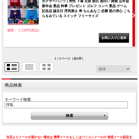
ボクサーパンツ ) 男性 下着 旦那 彼氏 面白い 雑貨 忘年会
新年会 景品 幹事 プレゼント ゴルフ コンペ 景品 ゲーム
記念品 誕生日 浮気禁止 寿 ちんあなご 必勝 屁の用心 こち
らをみている スイッチ フリーサイズ
価格： 1,130円(税込)
1 / 1ページ
（全3件）
商品検索
キーワード検索
当店よりメールが届かない場合は 携帯メールもしくはパソコンメールの 迷惑メール設定を