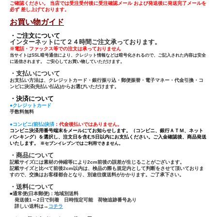
ご確認ください。 当店では受注受付後に受注確認メール および発送後に発送完了メールを
必ず 差し上げております。
お買い物ガイド
・ご注文について
インターネットにて２４時間ご注文承っております。
※電話・ファックス等での注文は承っておりません
当サイトはSSL暗号通信により、クレジット情報などは暗号化されるので、ご記入された内容は安全
に送信されます。 ご安心してお買い物していただけます。
・支払いについて
お支払い方法は、クレジットカード・銀行振り込・郵便振替・電子マネー・代金引換・コ
ンビに決済(先払い払込)からお選びいただけます。
・決済について
●クレジットカード
手数料無料
●コンビニ(前払)決済
：代金後払いではありません。
コンビニ決済用番号端末をメールにてお知らせします。（コンビニ、銀行ＡＴＭ、ネット
バンキング）を選択し、注文日を含む5日以内にお支払ください。ご入金確認後、商品発送
いたします。
※セブンイレブンではご利用できません。
・商品について
記載サイズには素材の伸縮等により2cm前後の誤差が生じることがございます。
記載サイズと比べて前後2cm以内は、検品の際も規定内として判断をさせて頂いておりま
すので、交換はお客様都合となり、別途往復送料がかかります。ご了承下さい。
・送料について
■通常便(日本郵便)：
地域別送料
発送後1～2日で到着 日時指定可能 荷物追跡番号あり
詳しい送料は→
コチラ