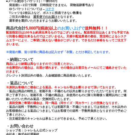
■メール便(ゆうパケット)：一律350円
発送後1～2日で到着 日時指定できません 荷物追跡番号あり
ゆうパケットについては→
コチラ
Tシャツ
を
2枚以上
など、ポストに投函できない数量を
ご注文の場合は
通常便でのお届け
となります。
通常便を選択いただきますようお願いいたします。
商品代合計
5,000円(税抜)以上
のお買い上げで
送
料無料！！
配送指定日は100％お約束出来るものではございません。配送指定日はあくまでも予定であ
り到着を保証出来るものではございません。天候や配送業者の都合、受注時によるシステ
ムエラーにより、ご希望に添えない場合がございます。できるだけ余裕をもってご注文下
さいませ。
※発送の際、送り状等に商品名は記入せず「
衣類」とだけ表記しております。
・納期について
商品により納期は異なりますのでご注意ください。
※在庫切れの場合は、出荷が遅れます、その場合は出荷日をメールにてご連絡させていた
だきます。
クレジット決済以外の場合、入金確認後に商品発送いたします。
・返品について
※原則お客様のご都合による返品、キャンセル等はお断りさせて頂いております。
・返品は商品の特性上、初期不良・不備のもの以外お断りさせていただいております。何
卒ご了承下さい。初期不良・不備の商品は、未使用のものに限り到着後１週間以内にご連
絡いただいた件のみ返品・交換対応いたします。
・原則交換ご希望の場合は、同一商品（同サイズ・同カラー）との交換となります。
・返品の送料・手数料につきましては初期不良・不備につきましては当社が、それ以外の
お客様都合による返品につきましてはお客様での送料・手数料負担となりますので予めご
了承ください。
・注文確定後のキャンセルは承ることができません、予めご了承ください。
・お問い合わせ
ショップ名：シャレもん公式ショップ
会社名：株式会社洒落紋