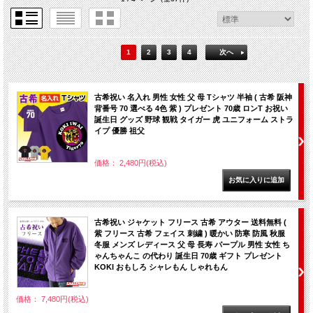
1
2
3
4
次へ
古希祝い 名入れ 男性 女性 父 母 Tシャツ 半袖 ( 古希 阪神
背番号 70 選べる 4色 紫 ) プレゼント 70歳 ロンT お祝い
誕生日 グッズ 野球 観戦 タイガー 虎 ユニフォーム ストラ
イプ 優勝 祖父
価格： 2,480円(税込)
古希祝い ジャケット フリース 古希 アウター 送料無料 (
紫 フリース 古希 フェイス 刺繍 ) 暖かい 防寒 防風 秋服
冬服 メンズ レディース 父 母 長寿 パープル 男性 女性 ち
ゃんちゃんこ の代わり 誕生日 70歳 ギフト プレゼント
KOKI おもしろ シャレもん しゃれもん
価格： 7,480円(税込)