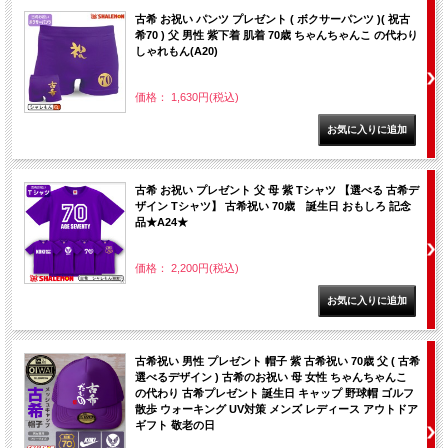
古希 お祝い パンツ プレゼント ( ボクサーパンツ )( 祝古
希70 ) 父 男性 紫下着 肌着 70歳 ちゃんちゃんこ の代わり
しゃれもん(A20)
価格： 1,630円(税込)
古希 お祝い プレゼント 父 母 紫 Tシャツ 【選べる 古希デ
ザイン Tシャツ】 古希祝い 70歳 誕生日 おもしろ 記念
品★A24★
価格： 2,200円(税込)
古希祝い 男性 プレゼント 帽子 紫 古希祝い 70歳 父 ( 古希
選べるデザイン ) 古希のお祝い 母 女性 ちゃんちゃんこ
の代わり 古希プレゼント 誕生日 キャップ 野球帽 ゴルフ
散歩 ウォーキング UV対策 メンズ レディース アウトドア
ギフト 敬老の日