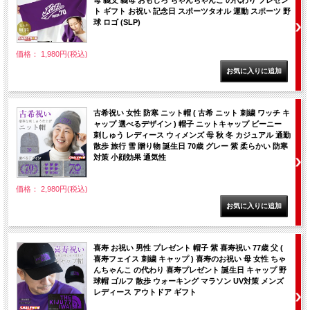
母 義父 義母 おもしろ ちゃんちゃんこ の代わり プレゼン
ト ギフト お祝い 記念日 スポーツタオル 運動 スポーツ 野
球 ロゴ (SLP)
価格： 1,980円(税込)
古希祝い 女性 防寒 ニット帽 ( 古希 ニット 刺繍 ワッチ キ
ャップ 選べるデザイン ) 帽子 ニットキャップ ビーニー
刺しゅう レディース ウィメンズ 母 秋 冬 カジュアル 通勤
散歩 旅行 雪 贈り物 誕生日 70歳 グレー 紫 柔らかい 防寒
対策 小顔効果 通気性
価格： 2,980円(税込)
喜寿 お祝い 男性 プレゼント 帽子 紫 喜寿祝い 77歳 父 (
喜寿フェイス 刺繍 キャップ ) 喜寿のお祝い 母 女性 ちゃ
んちゃんこ の代わり 喜寿プレゼント 誕生日 キャップ 野
球帽 ゴルフ 散歩 ウォーキング マラソン UV対策 メンズ
レディース アウトドア ギフト