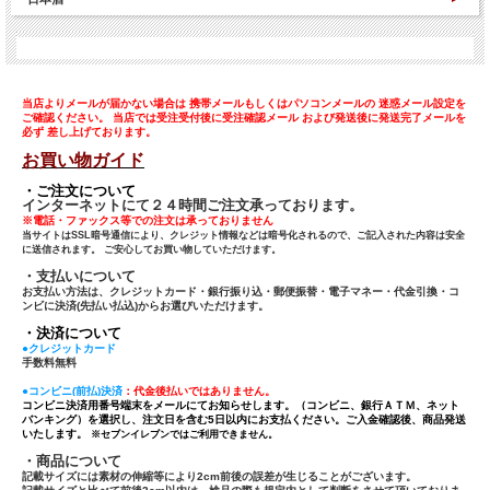
当店よりメールが届かない場合は 携帯メールもしくはパソコンメールの 迷惑メール設定を
ご確認ください。 当店では受注受付後に受注確認メール および発送後に発送完了メールを
必ず 差し上げております。
お買い物ガイド
・ご注文について
インターネットにて２４時間ご注文承っております。
※電話・ファックス等での注文は承っておりません
当サイトはSSL暗号通信により、クレジット情報などは暗号化されるので、ご記入された内容は安全
に送信されます。 ご安心してお買い物していただけます。
・支払いについて
お支払い方法は、クレジットカード・銀行振り込・郵便振替・電子マネー・代金引換・コ
ンビに決済(先払い払込)からお選びいただけます。
・決済について
●クレジットカード
手数料無料
●コンビニ(前払)決済
：代金後払いではありません。
コンビニ決済用番号端末をメールにてお知らせします。（コンビニ、銀行ＡＴＭ、ネット
バンキング）を選択し、注文日を含む5日以内にお支払ください。ご入金確認後、商品発送
いたします。
※セブンイレブンではご利用できません。
・商品について
記載サイズには素材の伸縮等により2cm前後の誤差が生じることがございます。