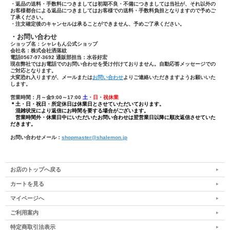
・返品の送料・手数料につきましては初期不良・不備につきましては当社が、それ以外の
お客様都合による返品につきましてはお客様での送料・手数料負担となりますので予めご
了承ください。
・注文確定後のキャンセルは承ることができません、予めご了承ください。
・お問い合わせ
ショップ名：シャレもん公式ショップ
会社名：株式会社洒落紋
電話0567-97-3692 通販部担当：水谷好宏
現在弊社ではお電話でのお問い合わせを受け付けておりません。自動応答メッセージでの
ご対応となります。
大変恐れ入りますが、メールまたは
お問い合わせ
よりご連絡いただきますようお願いいた
します。
営業時間：月～金9:00～17:00
土
・
日
・
祝休業
＊土・日・祝日・所定休日は休業日とさせていただいております。
混雑状況により返信にお時間を要する場合がございます。
営業時間外・休業日中にいただいたお問い合わせは翌営業日以降に順次返信させていた
だきます。
お問い合わせメール：
shopmaster@shalemon.jp
お店のトップへ戻る
カートを見る
マイページへ
ご利用案内
特定商取引法表示