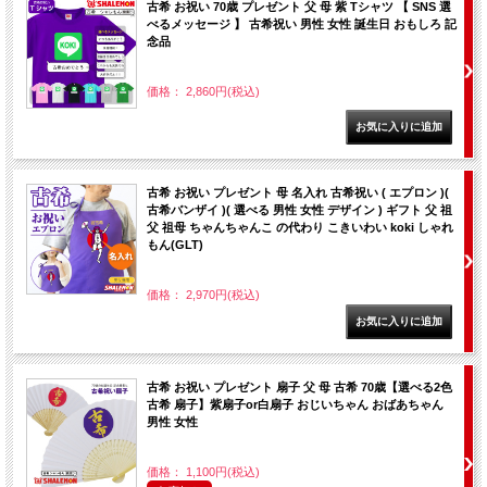
古希 お祝い 70歳 プレゼント 父 母 紫 Tシャツ 【 SNS 選
べるメッセージ 】 古希祝い 男性 女性 誕生日 おもしろ 記
念品
価格： 2,860円(税込)
古希 お祝い プレゼント 母 名入れ 古希祝い ( エプロン )(
古希バンザイ )( 選べる 男性 女性 デザイン ) ギフト 父 祖
父 祖母 ちゃんちゃんこ の代わり こきいわい koki しゃれ
もん(GLT)
価格： 2,970円(税込)
古希 お祝い プレゼント 扇子 父 母 古希 70歳【選べる2色
古希 扇子】紫扇子or白扇子 おじいちゃん おばあちゃん
男性 女性
価格： 1,100円(税込)