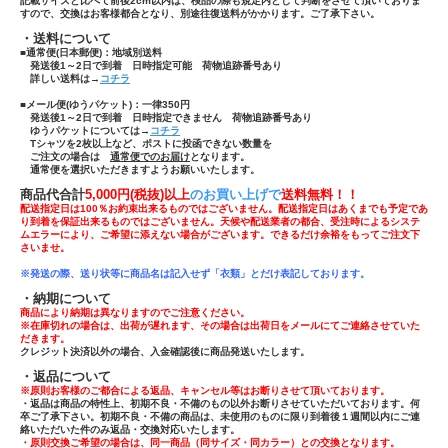
記載サイズと比べて前後2cm以内は、検品の際も規定内として判断をさせて頂いておりま
すので、交換はお客様都合となり、別途往復送料がかかります。ご了承下さい。
・送料について
■通常便(日本郵便)：
地域別送料
発送後1～2日で到着 日時指定可能 荷物追跡番号あり
詳しい送料は→
コチラ
■メール便(ゆうパケット)：一律350円
発送後1～2日で到着 日時指定できません 荷物追跡番号あり
ゆうパケットについては→
コチラ
Tシャツ
を
2枚以上
など、ポストに投函できない数量を
ご注文の場合は
通常便でのお届け
となります。
通常便を選択いただきますようお願いいたします。
商品代合計
5,000円(税抜)以上
のお買い上げで
送
料無料！！
配送指定日は100％お約束出来るものではございません。配送指定日はあくまでも予定であ
り到着を保証出来るものではございません。天候や配送業者の都合、受注時によるシステ
ムエラーにより、ご希望に添えない場合がございます。できるだけ余裕をもってご注文下
さいませ。
※発送の際、送り状等に商品名は記入せず「
衣類」とだけ表記しております。
・納期について
商品により納期は異なりますのでご注意ください。
※在庫切れの場合は、出荷が遅れます、その場合は出荷日をメールにてご連絡させていた
だきます。
クレジット決済以外の場合、入金確認後に商品発送いたします。
・返品について
※原則お客様のご都合による返品、キャンセル等はお断りさせて頂いております。
・返品は商品の特性上、初期不良・不備のもの以外お断りさせていただいております。何
卒ご了承下さい。初期不良・不備の商品は、未使用のものに限り到着後１週間以内にご連
絡いただいた件のみ返品・交換対応いたします。
・原則交換ご希望の場合は、同一商品（同サイズ・同カラー）との交換となります。