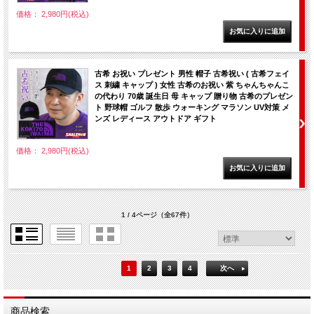
価格： 2,980円(税込)
古希 お祝い プレゼント 男性 帽子 古希祝い ( 古希フェイ
ス 刺繍 キャップ ) 女性 古希のお祝い 紫 ちゃんちゃんこ
の代わり 70歳 誕生日 母 キャップ 贈り物 古希のプレゼン
ト 野球帽 ゴルフ 散歩 ウォーキング マラソン UV対策 メ
ンズ レディース アウトドア ギフト
価格： 2,980円(税込)
1 / 4ページ
（全67件）
1
2
3
4
次へ
商品検索