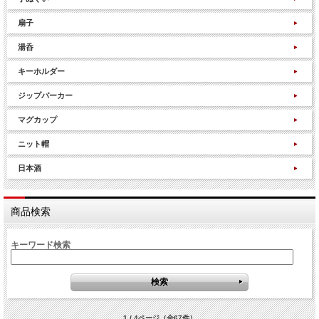
扇子
湯呑
キーホルダー
ジップパーカー
マグカップ
ニット帽
日本酒
商品検索
キーワード検索
1 / 4ページ
（全67件）