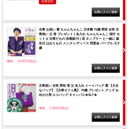
在庫切れ
古希 お祝い 紫 ちゃんちゃんこ 日本製 70歳 男性 女性 古
希祝い 父 母 プレゼント ( 名入れ ちゃんちゃんこ 頭巾 セ
ット )( 古希だもの 赤落款70 ) 花 タンブラー と一緒に 誕
生日 はおりもの メンズ レディース 同窓会 パープル 七十
歳
価格： 3,630円(税込)
古希祝い 女性 男性 母 父 名入れ トートバッグ 紫 【大き
なバッグ】【古希カフェ風】 70歳 プレゼント グッズ お
出かけ用 エコバッグ キャンパス★SLT★
価格： 2,200円(税込)