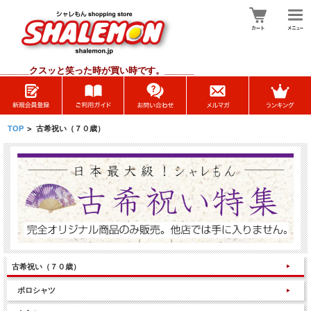
______
クスッと笑った時が買い時です。______
TOP
>
古希祝い（７０歳）
古希祝い（７０歳）
ポロシャツ