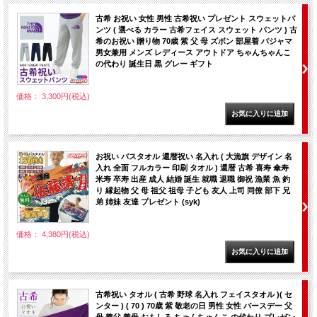
古希 お祝い 女性 男性 古希祝い プレゼント スウェットパ
ンツ ( 選べる カラー 古希フェイス スウェット パンツ ) 古
希のお祝い 贈り物 70歳 紫 父 母 ズボン 部屋着 パジャマ
男女兼用 メンズ レディース アウトドア ちゃんちゃんこ
の代わり 誕生日 黒 グレー ギフト
価格： 3,300円(税込)
お祝い バスタオル 還暦祝い 名入れ ( 大漁旗 デザイン 名
入れ 全面 フルカラー 印刷 タオル ) 還暦 古希 喜寿 傘寿
米寿 卒寿 出産 成人 結婚 誕生 就職 退職 御祝 漁業 魚 釣
り 縁起物 父 母 祖父 祖母 子ども 友人 上司 同僚 部下 兄
弟 姉妹 友達 プレゼント (syk)
価格： 4,380円(税込)
古希祝い タオル ( 古希 野球 名入れ フェイスタオル )( セ
ンター ) ( 70 ) 70歳 紫 敬老の日 男性 女性 バースデー 父