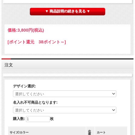
・カーキ
・ネイビー
▼ 商品説明の続きを見る ▼
・コヨーテ
・迷彩
・ブラック
価格:
3,800円
(税込)
※こちらの商品は名入れ対応不可となります。
[ポイント還元 38ポイント～]
※メール便選択時や日付指定の無い宅配便選択時はご注文確定後、ご準備が出来次
第での発送となり、父の日でのお届けではございませんのでご注意ください。
注文
デザイン選択:
名入れ不可商品となります:
購入数:
枚
在
サイズ/カラー
カート
庫