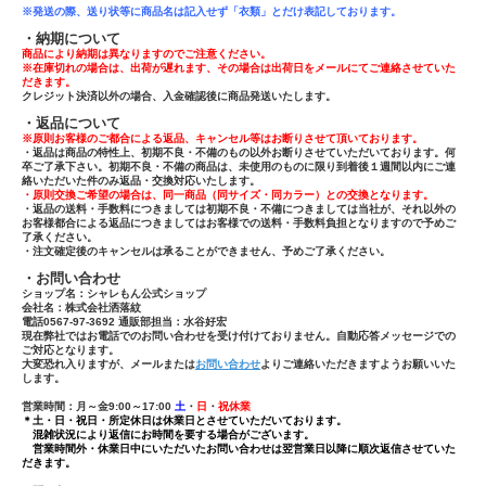
※発送の際、送り状等に商品名は記入せず「
衣類」とだけ表記しております。
・納期について
商品により納期は異なりますのでご注意ください。
※在庫切れの場合は、出荷が遅れます、その場合は出荷日をメールにてご連絡させていた
だきます。
クレジット決済以外の場合、入金確認後に商品発送いたします。
・返品について
※原則お客様のご都合による返品、キャンセル等はお断りさせて頂いております。
・返品は商品の特性上、初期不良・不備のもの以外お断りさせていただいております。何
卒ご了承下さい。初期不良・不備の商品は、未使用のものに限り到着後１週間以内にご連
絡いただいた件のみ返品・交換対応いたします。
・原則交換ご希望の場合は、同一商品（同サイズ・同カラー）との交換となります。
・返品の送料・手数料につきましては初期不良・不備につきましては当社が、それ以外の
お客様都合による返品につきましてはお客様での送料・手数料負担となりますので予めご
了承ください。
・注文確定後のキャンセルは承ることができません、予めご了承ください。
・お問い合わせ
ショップ名：シャレもん公式ショップ
会社名：株式会社洒落紋
電話0567-97-3692 通販部担当：水谷好宏
現在弊社ではお電話でのお問い合わせを受け付けておりません。自動応答メッセージでの
ご対応となります。
大変恐れ入りますが、メールまたは
お問い合わせ
よりご連絡いただきますようお願いいた
します。
営業時間：月～金9:00～17:00
土
・
日
・
祝休業
＊土・日・祝日・所定休日は休業日とさせていただいております。
混雑状況により返信にお時間を要する場合がございます。
営業時間外・休業日中にいただいたお問い合わせは翌営業日以降に順次返信させていた
だきます。