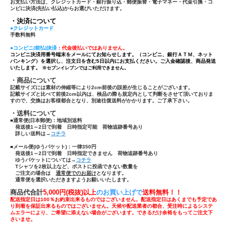
お支払い方法は、クレジットカード・銀行振り込・郵便振替・電子マネー・代金引換・コ
ンビに決済(先払い払込)からお選びいただけます。
・決済について
●クレジットカード
手数料無料
●コンビニ(前払)決済
：代金後払いではありません。
コンビニ決済用番号端末をメールにてお知らせします。（コンビニ、銀行ＡＴＭ、ネット
バンキング）を選択し、注文日を含む5日以内にお支払ください。ご入金確認後、商品発送
いたします。
※セブンイレブンではご利用できません。
・商品について
記載サイズには素材の伸縮等により2cm前後の誤差が生じることがございます。
記載サイズと比べて前後2cm以内は、検品の際も規定内として判断をさせて頂いておりま
すので、交換はお客様都合となり、別途往復送料がかかります。ご了承下さい。
・送料について
■通常便(日本郵便)：
地域別送料
発送後1～2日で到着 日時指定可能 荷物追跡番号あり
詳しい送料は→
コチラ
■メール便(ゆうパケット)：一律350円
発送後1～2日で到着 日時指定できません 荷物追跡番号あり
ゆうパケットについては→
コチラ
Tシャツ
を
2枚以上
など、ポストに投函できない数量を
ご注文の場合は
通常便でのお届け
となります。
通常便を選択いただきますようお願いいたします。
商品代合計
5,000円(税抜)以上
のお買い上げで
送
料無料！！
配送指定日は100％お約束出来るものではございません。配送指定日はあくまでも予定であ
り到着を保証出来るものではございません。天候や配送業者の都合、受注時によるシステ
ムエラーにより、ご希望に添えない場合がございます。できるだけ余裕をもってご注文下
さいませ。