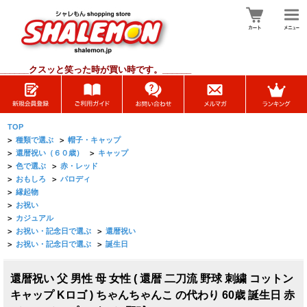
______
クスッと笑った時が買い時です。______
TOP
>
種類で選ぶ
>
帽子・キャップ
>
還暦祝い（６０歳）
>
キャップ
>
色で選ぶ
>
赤・レッド
>
おもしろ
>
パロディ
>
縁起物
>
お祝い
>
カジュアル
>
お祝い・記念日で選ぶ
>
還暦祝い
>
お祝い・記念日で選ぶ
>
誕生日
還暦祝い 父 男性 母 女性 ( 還暦 二刀流 野球 刺繍 コットン
キャップ Kロゴ ) ちゃんちゃんこ の代わり 60歳 誕生日 赤