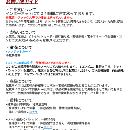
お買い物ガイド
・ご注文について
インターネットにて２４時間ご注文承っております。
※電話・ファックス等での注文は承っておりません
当サイトはSSL暗号通信により、クレジット情報などは暗号化されるので、ご記入された内容は安全
に送信されます。 ご安心してお買い物していただけます。
・支払いについて
お支払い方法は、クレジットカード・銀行振り込・郵便振替・電子マネー・代金引換・コ
ンビに決済(先払い払込)からお選びいただけます。
・決済について
●クレジットカード
手数料無料
●コンビニ(前払)決済
：代金後払いではありません。
コンビニ決済用番号端末をメールにてお知らせします。（コンビニ、銀行ＡＴＭ、ネット
バンキング）を選択し、注文日を含む5日以内にお支払ください。ご入金確認後、商品発送
いたします。
※セブンイレブンではご利用できません。
・商品について
記載サイズには素材の伸縮等により2cm前後の誤差が生じることがございます。
記載サイズと比べて前後2cm以内は、検品の際も規定内として判断をさせて頂いておりま
すので、交換はお客様都合となり、別途往復送料がかかります。ご了承下さい。
・送料について
■通常便(日本郵便)：
地域別送料
発送後1～2日で到着 日時指定可能 荷物追跡番号あり
詳しい送料は→
コチラ
■メール便(ゆうパケット)：一律350円
発送後1～2日で到着 日時指定できません 荷物追跡番号あり
ゆうパケットについては→
コチラ