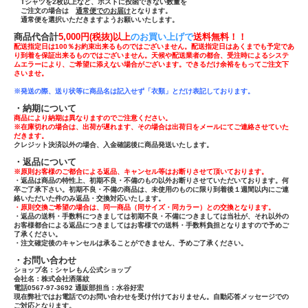
Tシャツ
を
2枚以上
など、ポストに投函できない数量を
ご注文の場合は
通常便でのお届け
となります。
通常便を選択いただきますようお願いいたします。
商品代合計
5,000円(税抜)以上
のお買い上げで
送
料無料！！
配送指定日は100％お約束出来るものではございません。配送指定日はあくまでも予定であ
り到着を保証出来るものではございません。天候や配送業者の都合、受注時によるシステ
ムエラーにより、ご希望に添えない場合がございます。できるだけ余裕をもってご注文下
さいませ。
※発送の際、送り状等に商品名は記入せず「
衣類」とだけ表記しております。
・納期について
商品により納期は異なりますのでご注意ください。
※在庫切れの場合は、出荷が遅れます、その場合は出荷日をメールにてご連絡させていた
だきます。
クレジット決済以外の場合、入金確認後に商品発送いたします。
・返品について
※原則お客様のご都合による返品、キャンセル等はお断りさせて頂いております。
・返品は商品の特性上、初期不良・不備のもの以外お断りさせていただいております。何
卒ご了承下さい。初期不良・不備の商品は、未使用のものに限り到着後１週間以内にご連
絡いただいた件のみ返品・交換対応いたします。
・原則交換ご希望の場合は、同一商品（同サイズ・同カラー）との交換となります。
・返品の送料・手数料につきましては初期不良・不備につきましては当社が、それ以外の
お客様都合による返品につきましてはお客様での送料・手数料負担となりますので予めご
了承ください。
・注文確定後のキャンセルは承ることができません、予めご了承ください。
・お問い合わせ
ショップ名：シャレもん公式ショップ
会社名：株式会社洒落紋
電話0567-97-3692 通販部担当：水谷好宏
現在弊社ではお電話でのお問い合わせを受け付けておりません。自動応答メッセージでの
ご対応となります。