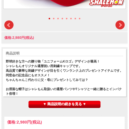
価格:2,980円(税込)
商品説明
野球好きな方への贈り物「ユニフォームKロゴ」デザインが最高！
シャレもんオリジナル還暦祝い用刺繍キャップです。
高品質で豪華な刺繍デザインが目を引くワンランク上のプレゼントアイテムです。
同窓会の記念品にもオススメ！
ちゃんちゃんこ代わりに父・母にプレゼントしてみては？
お洒落な帽子はシャレもん取扱いの還暦パンツやTシャツと一緒に贈るとインパク
ト倍増！
同窓会の記念品にもオススメ！
フリーサイズで後頭部位の調節ベルトでサイズ調整できます。お揃いデザインの還
▼ 商品説明の続きを見る ▼
暦パンツやTシャツも是非おすすめです！
なお、配送は帽子の型崩れを防ぐため、メール便不可となります。宅配便をご選択
くださいませ。
価格:
2,980円
(税込)