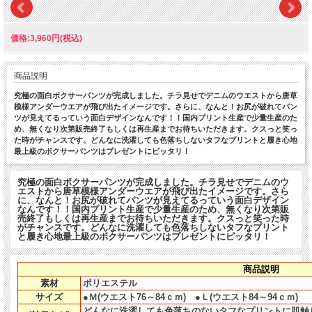
価格:3,960円(税込)
商品説明
究極の面白ボクサーパンツが完成しました。チラ見せでデニムのウエストから唐草
模様アンダーウエアが飛び出たイメージです。さらに、なんと！お尻が破れてパン
ツが見えてるっていう面白デザインなんです！！国内プリント生産で少量生産のた
め、無くなり次第販売終了もしくは再生産までお待ちいただきます。クスっと笑っ
た時がチャンスです。どんなに洗濯しても色落ちしないタフなプリントと履き心地
最上級のボクサーパンツはプレゼントにピッタリ！
究極の面白ボクサーパンツが完成しました。チラ見せでデニムのウ
エストから唐草模様アンダーウエアが飛び出たイメージです。さら
に、なんと！お尻が破れてパンツが見えてるっていう面白デザイン
なんです！！国内プリント生産で少量生産のため、無くなり次第販
売終了もしくは再生産までお待ちいただきます。クスっと笑った時
がチャンスです。どんなに洗濯しても色落ちしないタフなプリント
と履き心地最上級のボクサーパンツはプレゼントにピッタリ！
商品説明
素材
ポリエステル
サイズ
●Ｍ(ウエスト76～84ｃｍ) ●Ｌ(ウエスト84～94ｃｍ)
どんなに洗濯しても色落ちのないタフなプリントに肌触