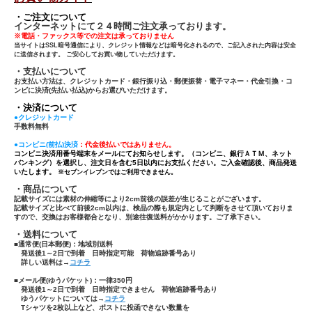
・ご注文について
インターネットにて２４時間ご注文承っております。
※電話・ファックス等での注文は承っておりません
当サイトはSSL暗号通信により、クレジット情報などは暗号化されるので、ご記入された内容は安全
に送信されます。 ご安心してお買い物していただけます。
・支払いについて
お支払い方法は、クレジットカード・銀行振り込・郵便振替・電子マネー・代金引換・コ
ンビに決済(先払い払込)からお選びいただけます。
・決済について
●クレジットカード
手数料無料
●コンビニ(前払)決済
：代金後払いではありません。
コンビニ決済用番号端末をメールにてお知らせします。（コンビニ、銀行ＡＴＭ、ネット
バンキング）を選択し、注文日を含む5日以内にお支払ください。ご入金確認後、商品発送
いたします。
※セブンイレブンではご利用できません。
・商品について
記載サイズには素材の伸縮等により2cm前後の誤差が生じることがございます。
記載サイズと比べて前後2cm以内は、検品の際も規定内として判断をさせて頂いておりま
すので、交換はお客様都合となり、別途往復送料がかかります。ご了承下さい。
・送料について
■通常便(日本郵便)：
地域別送料
発送後1～2日で到着 日時指定可能 荷物追跡番号あり
詳しい送料は→
コチラ
■メール便(ゆうパケット)：一律350円
発送後1～2日で到着 日時指定できません 荷物追跡番号あり
ゆうパケットについては→
コチラ
Tシャツ
を
2枚以上
など、ポストに投函できない数量を