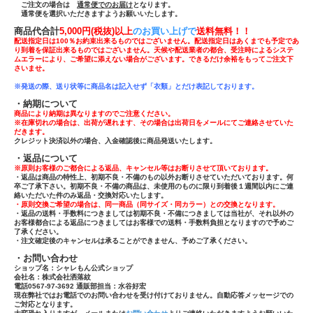
ご注文の場合は
通常便でのお届け
となります。
通常便を選択いただきますようお願いいたします。
商品代合計
5,000円(税抜)以上
のお買い上げで
送
料無料！！
配送指定日は100％お約束出来るものではございません。配送指定日はあくまでも予定であ
り到着を保証出来るものではございません。天候や配送業者の都合、受注時によるシステ
ムエラーにより、ご希望に添えない場合がございます。できるだけ余裕をもってご注文下
さいませ。
※発送の際、送り状等に商品名は記入せず「
衣類」とだけ表記しております。
・納期について
商品により納期は異なりますのでご注意ください。
※在庫切れの場合は、出荷が遅れます、その場合は出荷日をメールにてご連絡させていた
だきます。
クレジット決済以外の場合、入金確認後に商品発送いたします。
・返品について
※原則お客様のご都合による返品、キャンセル等はお断りさせて頂いております。
・返品は商品の特性上、初期不良・不備のもの以外お断りさせていただいております。何
卒ご了承下さい。初期不良・不備の商品は、未使用のものに限り到着後１週間以内にご連
絡いただいた件のみ返品・交換対応いたします。
・原則交換ご希望の場合は、同一商品（同サイズ・同カラー）との交換となります。
・返品の送料・手数料につきましては初期不良・不備につきましては当社が、それ以外の
お客様都合による返品につきましてはお客様での送料・手数料負担となりますので予めご
了承ください。
・注文確定後のキャンセルは承ることができません、予めご了承ください。
・お問い合わせ
ショップ名：シャレもん公式ショップ
会社名：株式会社洒落紋
電話0567-97-3692 通販部担当：水谷好宏
現在弊社ではお電話でのお問い合わせを受け付けておりません。自動応答メッセージでの
ご対応となります。