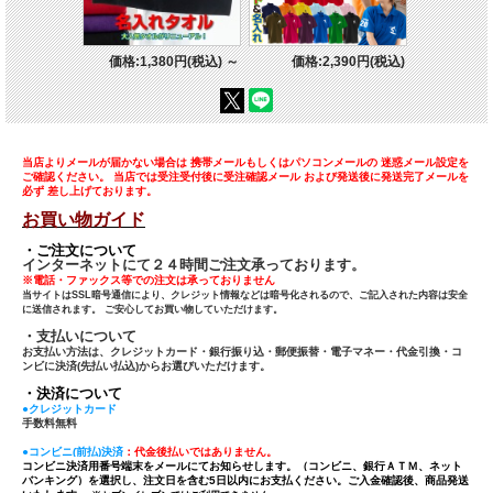
価格:1,380円(税込)
～
価格:2,390円(税込)
当店よりメールが届かない場合は 携帯メールもしくはパソコンメールの 迷惑メール設定を
ご確認ください。 当店では受注受付後に受注確認メール および発送後に発送完了メールを
必ず 差し上げております。
お買い物ガイド
・ご注文について
インターネットにて２４時間ご注文承っております。
※電話・ファックス等での注文は承っておりません
当サイトはSSL暗号通信により、クレジット情報などは暗号化されるので、ご記入された内容は安全
に送信されます。 ご安心してお買い物していただけます。
・支払いについて
お支払い方法は、クレジットカード・銀行振り込・郵便振替・電子マネー・代金引換・コ
ンビに決済(先払い払込)からお選びいただけます。
・決済について
●クレジットカード
手数料無料
●コンビニ(前払)決済
：代金後払いではありません。
コンビニ決済用番号端末をメールにてお知らせします。（コンビニ、銀行ＡＴＭ、ネット
バンキング）を選択し、注文日を含む5日以内にお支払ください。ご入金確認後、商品発送