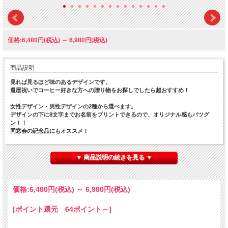
価格:6,480円(税込)
～
6,980円(税込)
商品説明
見れば見るほど味のあるデザインです。
還暦祝いでコーヒー好きな方への贈り物をお探しでしたら超おすすめ！
女性デザイン・男性デザインの2種から選べます。
デザインの下に8文字までお名前をプリントできるので、オリジナル感もバツグ
ン！！
同窓会の記念品にもオススメ！
■選べるスタイル■
・胸ポケットつき
▼ 商品説明の続きを見る ▼
・胸ポケットなし
■選べる包装■
3種からお選びいただけます。用途に合わせお選びください。
価格:
6,480円
(税込)
～
6,980円
(税込)
・通常包装
・ラッピング資材同梱
[ポイント還元 64ポイント～]
・専用ギフトボックス包装