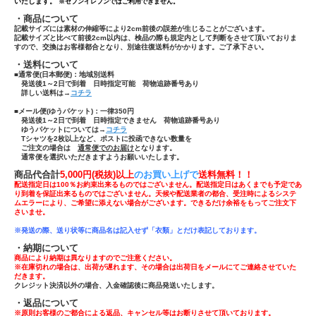
いたします。
※セブンイレブンではご利用できません。
・商品について
記載サイズには素材の伸縮等により2cm前後の誤差が生じることがございます。
記載サイズと比べて前後2cm以内は、検品の際も規定内として判断をさせて頂いておりま
すので、交換はお客様都合となり、別途往復送料がかかります。ご了承下さい。
・送料について
■通常便(日本郵便)：
地域別送料
発送後1～2日で到着 日時指定可能 荷物追跡番号あり
詳しい送料は→
コチラ
■メール便(ゆうパケット)：一律350円
発送後1～2日で到着 日時指定できません 荷物追跡番号あり
ゆうパケットについては→
コチラ
Tシャツ
を
2枚以上
など、ポストに投函できない数量を
ご注文の場合は
通常便でのお届け
となります。
通常便を選択いただきますようお願いいたします。
商品代合計
5,000円(税抜)以上
のお買い上げで
送
料無料！！
配送指定日は100％お約束出来るものではございません。配送指定日はあくまでも予定であ
り到着を保証出来るものではございません。天候や配送業者の都合、受注時によるシステ
ムエラーにより、ご希望に添えない場合がございます。できるだけ余裕をもってご注文下
さいませ。
※発送の際、送り状等に商品名は記入せず「
衣類」とだけ表記しております。
・納期について
商品により納期は異なりますのでご注意ください。
※在庫切れの場合は、出荷が遅れます、その場合は出荷日をメールにてご連絡させていた
だきます。
クレジット決済以外の場合、入金確認後に商品発送いたします。
・返品について
※原則お客様のご都合による返品、キャンセル等はお断りさせて頂いております。