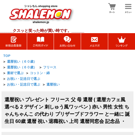
______
クスッと笑った時が買い時です。______
TOP
>
還暦祝い（６０歳）
>
還暦祝い（６０歳）
>
フリース
>
素材で選ぶ
>
コットン・綿
>
お祝い・記念日で選ぶ
>
お祝い・記念日で選ぶ
>
還暦祝い
還暦祝い プレゼント フリース 父 母 還暦 ( 還暦カフェ風
選べる 2 デザイン 刺しゅう風ワッペン ) 赤い 男性 女性 ち
ゃんちゃんこ の代わり プリザーブドフラワー と一緒に 誕
生日 60歳 還暦 祝い 退職祝い 上司 還暦同窓会 記念品 ・