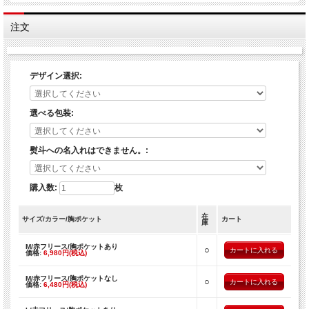
【ご注意】
・熨斗への名入れは承っておりません。
・専用ギフトボックスに他の商品を同梱することはできません。
注文
・他商品との「まとめてラピング」はいたしかねます。
・お使いのモニター設定、お部屋の照明等により実際の商品と色味が異なる場合が
ございます。
・商品のデザイン、仕様、価格は予告なく変更する場合がございます。
デザイン選択:
選べる包装:
熨斗への名入れはできません。:
購入数:
枚
在
サイズ/カラー/胸ポケット
カート
庫
M/赤フリース/胸ポケットあり
○
価格:
6,980円(税込)
M/赤フリース/胸ポケットなし
○
価格:
6,480円(税込)