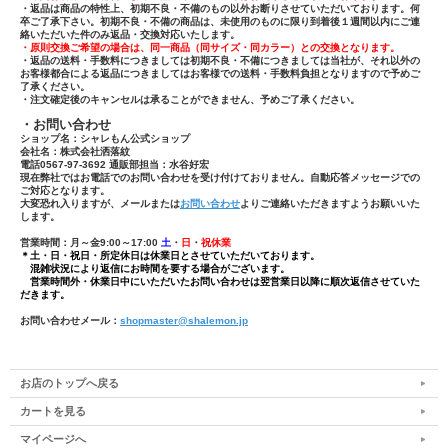
・返品は商品の特性上、初期不良・不備のもの以外お断りさせていただいております。何
卒ご了承下さい。初期不良・不備の商品は、未使用のものに限り到着後１週間以内にご連
絡いただいた件のみ返品・交換対応いたします。
・原則交換ご希望の場合は、同一商品（同サイズ・同カラー）との交換となります。
・返品の送料・手数料につきましては初期不良・不備につきましては当社が、それ以外の
お客様都合による返品につきましてはお客様での送料・手数料負担となりますので予めご
了承ください。
・注文確定後のキャンセルは承ることができません、予めご了承ください。
・お問い合わせ
ショップ名：シャレもん公式ショップ
会社名：株式会社洒落紋
電話0567-97-3692 通販部担当：水谷好宏
現在弊社ではお電話でのお問い合わせを受け付けておりません。自動応答メッセージでの
ご対応となります。
大変恐れ入りますが、メールまたは
お問い合わせ
よりご連絡いただきますようお願いいた
します。
営業時間：月～金9:00～17:00
土
・
日
・
祝休業
＊土・日・祝日・所定休日は休業日とさせていただいております。
混雑状況により返信にお時間を要する場合がございます。
営業時間外・休業日中にいただいたお問い合わせは翌営業日以降に順次返信させていた
だきます。
お問い合わせメール：
shopmaster@shalemon.jp
お店のトップへ戻る
カートを見る
マイページへ