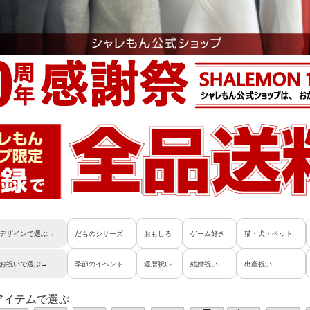
デザインで選ぶ→
だものシリーズ
おもしろ
ゲーム好き
猫・犬・ペット
お祝いで選ぶ→
季節のイベント
還暦祝い
結婚祝い
出産祝い
アイテムで選ぶ