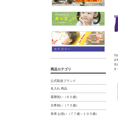
7
古
当
商品カテゴリ
き
公式取扱ブランド
名入れ 商品
還暦祝い（６０歳）
古希祝い（７０歳）
長寿 お祝い（７７歳～１００歳）