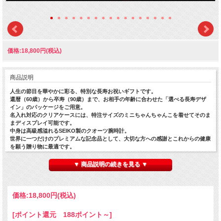
価格:18,800円(税込)
商品説明
人生の節目を華やかに彩る、特別な長寿お祝いギフトです。
還暦（60歳）から卒寿（90歳）まで、お相手の年齢に合わせた「選べる長寿デザ
イン」のパッケージをご用意。
名入れ対応のクリアケースには、特注サイズのミニちゃんちゃんこを着せてそのま
まディスプレイ可能です。
中身は高級感溢れるSEIKO製のクオーツ腕時計。
世界に一つだけのプレミアムな記念品として、大切な方への感謝とこれからの健康
を願う贈り物に最適です。
▼ 商品説明の続きを見る ▼
■時計はA・Ｂ・Ｃ・Ｄの4タイプからご選択いただけます。
■ディスプレイBOXに名入れができます。
・８文字までお好きな文字を名入れプリント致します。
価格:
18,800円
(税込)
名入れ文字入力欄に記入してください。
[ポイント還元 188ポイント～]