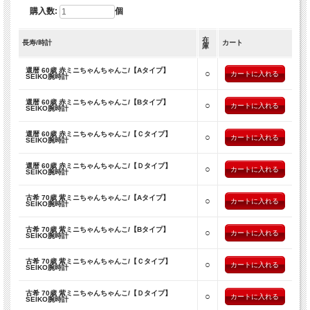
素 材
購入数:
個
ケース ： ステンレス
ベルト ： ステンレス
在
風 防 ： ハードレッククリスタル
長寿/時計
カート
庫
付属品
ＳＥＩＫＯ(セイコー)専用オリジナルボックス（＊ボックスの色目は写真と異なる
還暦 60歳 赤ミニちゃんちゃんこ/【Aタイプ】
○
場合がございます）
SEIKO腕時計
ＳＥＩＫＯ保証書（＊お買い上げ日より一年間保証）
還暦 60歳 赤ミニちゃんちゃんこ/【Bタイプ】
○
＊環境問題への取り組みの一環として、ＳＥＩＫＯ腕時計の取扱説明書は電子化と
SEIKO腕時計
なりました。
詳細は付属の保証書をご確認ください。
還暦 60歳 赤ミニちゃんちゃんこ/【Ｃタイプ】
○
SEIKO腕時計
Bタイプ
還暦 60歳 赤ミニちゃんちゃんこ/【Ｄタイプ】
ブランド名:
SEIKO
○
SEIKO腕時計
ムーブメント：
アナログクォーツ(電池式)
仕 様:
古希 70歳 紫ミニちゃんちゃんこ/【Aタイプ】
日本製クォーツムーブメント(7Ｔ92)
○
SEIKO腕時計
50ｍ防水(5気圧防水)
センタークロノグラフ(1/20秒針、60秒針、60分針、12時間針)
古希 70歳 紫ミニちゃんちゃんこ/【Bタイプ】
○
デイトカレンダー(日付)
SEIKO腕時計
部分ルミブライト
ダブルロック式三つ折バックル
古希 70歳 紫ミニちゃんちゃんこ/【Ｃタイプ】
○
裏蓋6点式スクリューバック
SEIKO腕時計
文字盤色：メタリックレッド
サイズ
古希 70歳 紫ミニちゃんちゃんこ/【Ｄタイプ】
○
ケース ： ベゼル直径：約36mm 厚さ：約10mm(リューズを除く)
SEIKO腕時計