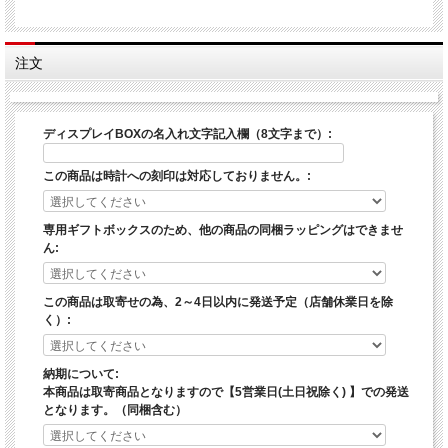
※SEIKO純正パッケージもディスプレイBOXと一緒にお届けします。
※メーカー１年保証付
■ミニちゃんちゃんこ 還暦：赤ミニちゃんちゃんこ 古希／喜寿／卒寿：紫ミニち
注文
ゃんちゃんこ 傘寿／米寿：黄ミニちゃんちゃんこ
【今だけ期間限定特典】フェイスタオル付き！ 還暦：赤ライトコットンタオル
古希／喜寿／卒寿：紫ライトコットンタオル
傘寿／米寿：黄ライトコットンタオル
ディスプレイBOXの名入れ文字記入欄（8文字まで）:
この商品は時計への刻印は対応しておりません。:
A・Ｃ・Ｄタイプ
ブランド名:
SEIKO
専用ギフトボックスのため、他の商品の同梱ラッピングはできませ
ムーブメント：
アナログクォーツ(電池式)
ん:
仕 様:
日本製クォーツムーブメント(7Ｔ92)
100ｍ防水(10気圧防水)
センタークロノグラフ(1/20秒針、60秒針、60分針、12時間針)
この商品は取寄せの為、2～4日以内に発送予定（店舗休業日を除
デイトカレンダー(日付)
く）:
部分ルミブライト
ダブルロック式三つ折バックル
裏蓋6点式スクリューバック
納期について:
文字盤色：ディープレッド
本商品は取寄商品となりますので【5営業日(土日祝除く) 】での発送
サイズ
となります。（同梱含む）
ケース ： ベゼル直径：約38mm 厚さ：約10mm(リューズを除く)
腕周り：最大約20cm(板バネ式)
重 量 ：
約102g