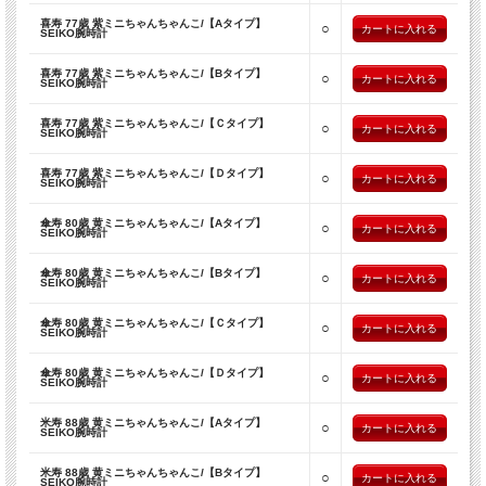
腕周り：最大約20cm(板バネ式)
重 量 ：
約111g
喜寿 77歳 紫ミニちゃんちゃんこ/【Aタイプ】
○
SEIKO腕時計
素 材
ケース ： ステンレス
ベルト ： ステンレス
喜寿 77歳 紫ミニちゃんちゃんこ/【Bタイプ】
○
SEIKO腕時計
風 防 ： ハードレッククリスタル
付属品
ＳＥＩＫＯ(セイコー)専用オリジナルボックス（＊ボックスの色目は写真と異なる
喜寿 77歳 紫ミニちゃんちゃんこ/【Ｃタイプ】
○
SEIKO腕時計
場合がございます）
ＳＥＩＫＯ保証書（＊お買い上げ日より一年間保証）
喜寿 77歳 紫ミニちゃんちゃんこ/【Ｄタイプ】
○
SEIKO腕時計
＊環境問題への取り組みの一環として、ＳＥＩＫＯ腕時計の取扱説明書は電子化と
なりました。
傘寿 80歳 黄ミニちゃんちゃんこ/【Aタイプ】
詳細は付属の保証書をご確認ください。
○
SEIKO腕時計
傘寿 80歳 黄ミニちゃんちゃんこ/【Bタイプ】
○
時計について
SEIKO腕時計
■よくある問い合わせ
Q:
サイズ変更は自分でできますか？
傘寿 80歳 黄ミニちゃんちゃんこ/【Ｃタイプ】
○
SEIKO腕時計
A:
ネットで[腕時計ベルト調整]など検索すればサイズ調整はは自分で可能だと思い
ます。 細いピンのようなものがあればできます。
自信がなければ時計屋・ショッピングモール等のお店に依頼されるのが良いと思い
傘寿 80歳 黄ミニちゃんちゃんこ/【Ｄタイプ】
○
SEIKO腕時計
ます。
Q:
電池の寿命は？
米寿 88歳 黄ミニちゃんちゃんこ/【Aタイプ】
○
SEIKO腕時計
A:
新品電池で、約3年間作動します（ストップウォッチは1日2時間以内を基準）。
お買い上げの時計にあらかじめ入れてある電池は、モニター用です。
米寿 88歳 黄ミニちゃんちゃんこ/【Bタイプ】
電池は価格に含まれていないため、上記の期間に満たないうちに電池寿命が切れる
○
SEIKO腕時計