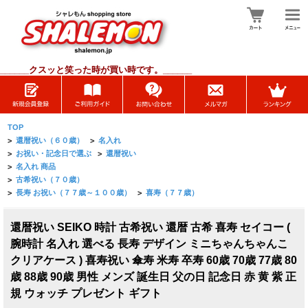
______
クスッと笑った時が買い時です。______
TOP
>
還暦祝い（６０歳）
>
名入れ
>
お祝い・記念日で選ぶ
>
還暦祝い
>
名入れ 商品
>
古希祝い（７０歳）
>
長寿 お祝い（７７歳～１００歳）
>
喜寿（７７歳）
還暦祝い SEIKO 時計 古希祝い 還暦 古希 喜寿 セイコー (
腕時計 名入れ 選べる 長寿 デザイン ミニちゃんちゃんこ
クリアケース ) 喜寿祝い 傘寿 米寿 卒寿 60歳 70歳 77歳 80
歳 88歳 90歳 男性 メンズ 誕生日 父の日 記念日 赤 黄 紫 正
規 ウォッチ プレゼント ギフト