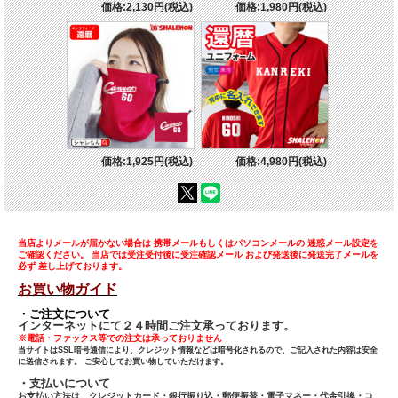
価格:2,130円(税込)
価格:1,980円(税込)
価格:1,925円(税込)
価格:4,980円(税込)
当店よりメールが届かない場合は 携帯メールもしくはパソコンメールの 迷惑メール設定を
ご確認ください。 当店では受注受付後に受注確認メール および発送後に発送完了メールを
必ず 差し上げております。
お買い物ガイド
・ご注文について
インターネットにて２４時間ご注文承っております。
※電話・ファックス等での注文は承っておりません
当サイトはSSL暗号通信により、クレジット情報などは暗号化されるので、ご記入された内容は安全
に送信されます。 ご安心してお買い物していただけます。
・支払いについて
お支払い方法は、クレジットカード・銀行振り込・郵便振替・電子マネー・代金引換・コ