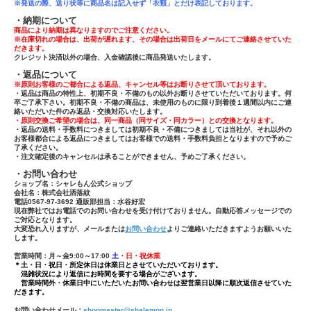
※発送の際、送り状等に商品名は記入せず「
衣類」とだけ表記しております。
・納期について
商品により納期は異なりますのでご注意ください。
※在庫切れの場合は、出荷が遅れます、その場合は出荷日をメールにてご連絡させていた
だきます。
クレジット決済以外の場合、入金確認後に商品発送いたします。
・返品について
※原則お客様のご都合による返品、キャンセル等はお断りさせて頂いております。
・返品は商品の特性上、初期不良・不備のもの以外お断りさせていただいております。何
卒ご了承下さい。初期不良・不備の商品は、未使用のものに限り到着後１週間以内にご連
絡いただいた件のみ返品・交換対応いたします。
・原則交換ご希望の場合は、同一商品（同サイズ・同カラー）との交換となります。
・返品の送料・手数料につきましては初期不良・不備につきましては当社が、それ以外の
お客様都合による返品につきましてはお客様での送料・手数料負担となりますので予めご
了承ください。
・注文確定後のキャンセルは承ることができません、予めご了承ください。
・お問い合わせ
ショップ名：シャレもん公式ショップ
会社名：株式会社洒落紋
電話0567-97-3692 通販部担当：水谷好宏
現在弊社ではお電話でのお問い合わせを受け付けておりません。自動応答メッセージでの
ご対応となります。
大変恐れ入りますが、メールまたは
お問い合わせ
よりご連絡いただきますようお願いいた
します。
営業時間：月～金9:00～17:00
土
・
日
・
祝休業
＊土・日・祝日・所定休日は休業日とさせていただいております。
混雑状況により返信にお時間を要する場合がございます。
営業時間外・休業日中にいただいたお問い合わせは翌営業日以降に順次返信させていた
だきます。
お問い合わせメール：
shopmaster@shalemon.jp