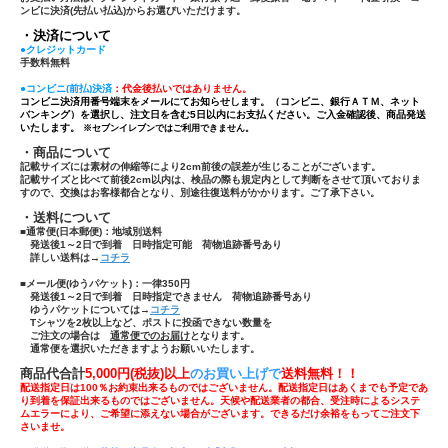
ンビに決済(先払い払込)からお選びいただけます。
・決済について
●クレジットカード
手数料無料
●コンビニ(前払)決済
：代金後払いではありません。
コンビニ決済用番号端末をメールにてお知らせします。（コンビニ、銀行ＡＴＭ、ネット
バンキング）を選択し、注文日を含む5日以内にお支払ください。ご入金確認後、商品発送
いたします。
※セブンイレブンではご利用できません。
・商品について
記載サイズには素材の伸縮等により2cm前後の誤差が生じることがございます。
記載サイズと比べて前後2cm以内は、検品の際も規定内として判断をさせて頂いておりま
すので、交換はお客様都合となり、別途往復送料がかかります。ご了承下さい。
・送料について
■通常便(日本郵便)：
地域別送料
発送後1～2日で到着 日時指定可能 荷物追跡番号あり
詳しい送料は→
コチラ
■メール便(ゆうパケット)：一律350円
発送後1～2日で到着 日時指定できません 荷物追跡番号あり
ゆうパケットについては→
コチラ
Tシャツ
を
2枚以上
など、ポストに投函できない数量を
ご注文の場合は
通常便でのお届け
となります。
通常便を選択いただきますようお願いいたします。
商品代合計
5,000円(税抜)以上
のお買い上げで
送
料無料！！
配送指定日は100％お約束出来るものではございません。配送指定日はあくまでも予定であ
り到着を保証出来るものではございません。天候や配送業者の都合、受注時によるシステ
ムエラーにより、ご希望に添えない場合がございます。できるだけ余裕をもってご注文下
さいませ。