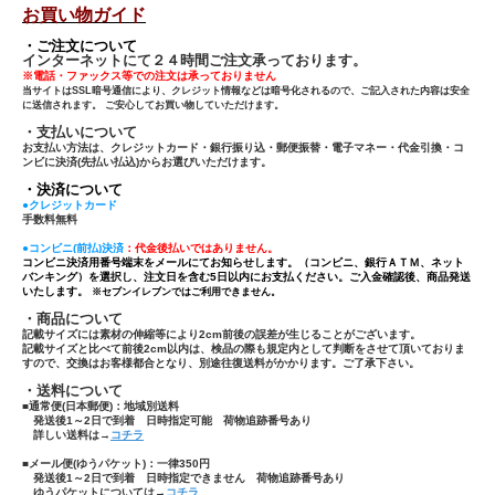
お買い物ガイド
・ご注文について
インターネットにて２４時間ご注文承っております。
※電話・ファックス等での注文は承っておりません
当サイトはSSL暗号通信により、クレジット情報などは暗号化されるので、ご記入された内容は安全
に送信されます。 ご安心してお買い物していただけます。
・支払いについて
お支払い方法は、クレジットカード・銀行振り込・郵便振替・電子マネー・代金引換・コ
ンビに決済(先払い払込)からお選びいただけます。
・決済について
●クレジットカード
手数料無料
●コンビニ(前払)決済
：代金後払いではありません。
コンビニ決済用番号端末をメールにてお知らせします。（コンビニ、銀行ＡＴＭ、ネット
バンキング）を選択し、注文日を含む5日以内にお支払ください。ご入金確認後、商品発送
いたします。
※セブンイレブンではご利用できません。
・商品について
記載サイズには素材の伸縮等により2cm前後の誤差が生じることがございます。
記載サイズと比べて前後2cm以内は、検品の際も規定内として判断をさせて頂いておりま
すので、交換はお客様都合となり、別途往復送料がかかります。ご了承下さい。
・送料について
■通常便(日本郵便)：
地域別送料
発送後1～2日で到着 日時指定可能 荷物追跡番号あり
詳しい送料は→
コチラ
■メール便(ゆうパケット)：一律350円
発送後1～2日で到着 日時指定できません 荷物追跡番号あり
ゆうパケットについては→
コチラ