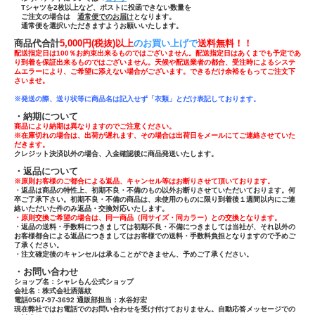
Tシャツ
を
2枚以上
など、ポストに投函できない数量を
ご注文の場合は
通常便でのお届け
となります。
通常便を選択いただきますようお願いいたします。
商品代合計
5,000円(税抜)以上
のお買い上げで
送
料無料！！
配送指定日は100％お約束出来るものではございません。配送指定日はあくまでも予定であ
り到着を保証出来るものではございません。天候や配送業者の都合、受注時によるシステ
ムエラーにより、ご希望に添えない場合がございます。できるだけ余裕をもってご注文下
さいませ。
※発送の際、送り状等に商品名は記入せず「
衣類」とだけ表記しております。
・納期について
商品により納期は異なりますのでご注意ください。
※在庫切れの場合は、出荷が遅れます、その場合は出荷日をメールにてご連絡させていた
だきます。
クレジット決済以外の場合、入金確認後に商品発送いたします。
・返品について
※原則お客様のご都合による返品、キャンセル等はお断りさせて頂いております。
・返品は商品の特性上、初期不良・不備のもの以外お断りさせていただいております。何
卒ご了承下さい。初期不良・不備の商品は、未使用のものに限り到着後１週間以内にご連
絡いただいた件のみ返品・交換対応いたします。
・原則交換ご希望の場合は、同一商品（同サイズ・同カラー）との交換となります。
・返品の送料・手数料につきましては初期不良・不備につきましては当社が、それ以外の
お客様都合による返品につきましてはお客様での送料・手数料負担となりますので予めご
了承ください。
・注文確定後のキャンセルは承ることができません、予めご了承ください。
・お問い合わせ
ショップ名：シャレもん公式ショップ
会社名：株式会社洒落紋
電話0567-97-3692 通販部担当：水谷好宏
現在弊社ではお電話でのお問い合わせを受け付けておりません。自動応答メッセージでの