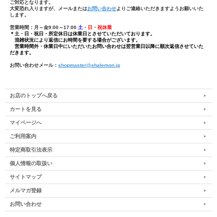
ご対応となります。
大変恐れ入りますが、メールまたは
お問い合わせ
よりご連絡いただきますようお願いいた
します。
営業時間：月～金9:00～17:00
土
・
日
・
祝休業
＊土・日・祝日・所定休日は休業日とさせていただいております。
混雑状況により返信にお時間を要する場合がございます。
営業時間外・休業日中にいただいたお問い合わせは翌営業日以降に順次返信させていた
だきます。
お問い合わせメール：
shopmaster@shalemon.jp
お店のトップへ戻る
カートを見る
マイページへ
ご利用案内
特定商取引法表示
個人情報の取扱い
サイトマップ
メルマガ登録
お問い合わせ