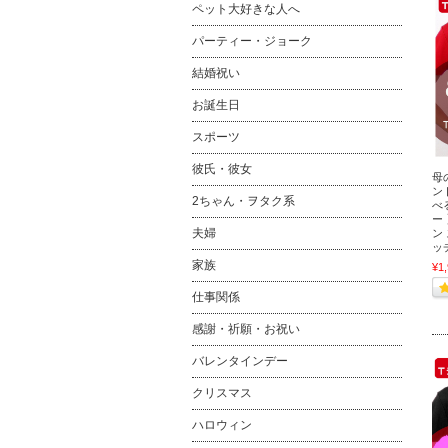
ペット大好きな人へ
パーティー・ジョーク
結婚祝い
お誕生日
スポーツ
彼氏・彼女
母
ン
2ちゃん・ヲタク系
べ
ー
夫婦
ン
ッ
家族
¥1
仕事関係
感謝・祈願・お祝い
バレンタインデー
クリスマス
ハロウィン