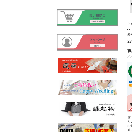
シ
表
2
商
猫
カ
の
メ