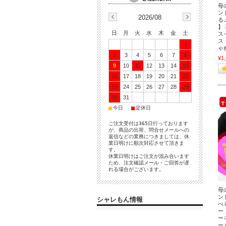
母
ン
2026/08
る
】
日
月
火
水
木
金
土
ス
ス
1
ゃ
2
3
4
5
6
7
8
¥1
9
10
11
12
13
14
15
16
17
18
19
20
21
22
23
24
25
26
27
28
29
30
31
■
■
今日
定休日
ご注文受付は365日行っております
が、商品の出荷、問合せメールへの
返信などの業務につきましては、休
業日明けに順次対応させて頂きま
す。
休業日明けはご注文が混み合います
ため、注文確認メール・ご回答が遅
れる場合がございます。
母
ン
シャレもん情報
べ
ー
ー
ー