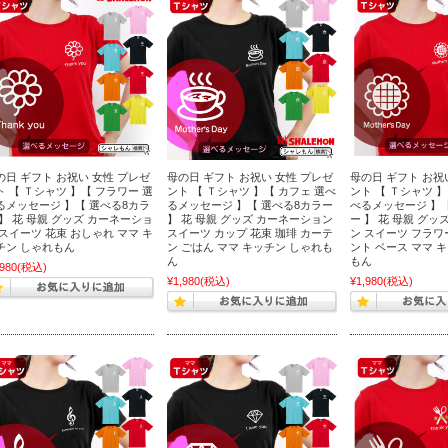
の日 ギフト お祝い 女性 プレゼ
母の日 ギフト お祝い 女性 プレゼ
母の日 ギフト お祝
ト 【 Ｔシャツ 】【 フラワー 選
ント 【 Ｔシャツ 】【 カフェ 選べ
ント 【 Ｔシャツ 】
るメッセージ 】【 選べる8カラ
るメッセージ 】【 選べる8カラー
べるメッセージ 】【
 】 花 母親 グッズ カーネーショ
】 花 母親 グッズ カーネーション
ー 】 花 母親 グッ
 スイーツ 花束 おしゃれ ママ キ
スイーツ カップ 花束 珈琲 カーテ
ン スイーツ フラ
チン しゃれもん
ン ごはん ママ キッチン しゃれも
ント ベース ママ 
ん
もん
,980
(税込)
¥1,980
(税込)
¥1,980
(税込)