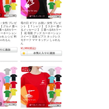
い 女性 プレゼ
母の日 ギフト お祝い 女性 プレゼ
【 グルメ 選べ
ント 【 Ｔシャツ 】【 スター 選べ
選べる8カラー
るメッセージ 】【 選べる8カラー
 カーネーション
】 花 母親 グッズ カーネーション
ゃれ レシピ 料
スイーツ 花束 ピアス ネックレス
しゃれもん
モチーフ ママ キッチン しゃれも
ん
¥1,980
(税込)