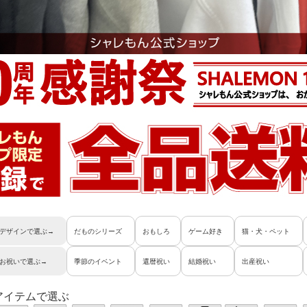
デザインで選ぶ→
だものシリーズ
おもしろ
ゲーム好き
猫・犬・ペット
お祝いで選ぶ→
季節のイベント
還暦祝い
結婚祝い
出産祝い
アイテムで選ぶ