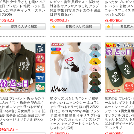
ズ 男性 女性 子ども お揃い ペア
レゼント 御守 共通テスト 試験 絶
あったか プレゼント
生日 プレゼント 雑貨 ベッド 里
対合格 サクラサク やる気 アップ
レ ベッド 首輪 メ
 しっぽ 鳴き声 イラスト 大きい
開運 学生 雑貨 男の子 女の子 誕生
ニャースフェイス 
ズ(O5)
日 贈り物 (syk)
ゃれもん(O1)
,480
(税込)
¥1,000
(税込)
¥2,480
(税込)
老の日 プレゼント 孫 からの ネ
猫 グッズ おもしろ Tシャツ 猫柄
敬老の日 プレゼント
ム入れ ギフト 敬老会 記念品 (
かわいい ( ニャンクシー ネコ Tシ
ーム入れ ギフト お祝
入れ ポロシャツ 選べるデザイ
ャツ 選べるカラー) 猫の日 2月22
ルームシューズ ス
 選べる8色 ) 男女兼用 ドライ 記
日 ねこ ネコ nyanksy 半袖 ブラン
デザイン ) 男女兼
撮影 食事会 記念品 感謝 だいす
ド 黒猫 白猫 壁画 イギリス プレゼ
オリジナル おじい
 メッセージ オリジナル (KKK)
ント グッズ おもちゃ メンズ レデ
ちゃん お父さん お
16)
ィース キッズ アート シャレもん
ばあば デイサービス
しゃれもん(O6)
ア スクラブ
,970
(税込)
～
¥2,480
(税込)
¥2,980
(税込)