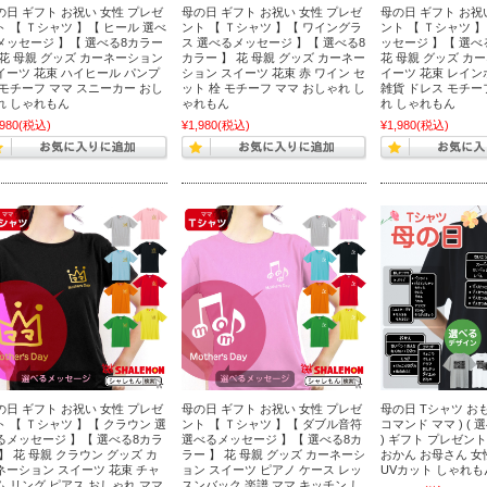
の日 ギフト お祝い 女性 プレゼ
母の日 ギフト お祝い 女性 プレゼ
母の日 ギフト お祝
ト 【 Ｔシャツ 】【 ヒール 選べ
ント 【 Ｔシャツ 】【 ワイングラ
ント 【 Ｔシャツ 】
メッセージ 】【 選べる8カラー
ス 選べるメッセージ 】【 選べる8
ッセージ 】【 選べ
 花 母親 グッズ カーネーション
カラー 】 花 母親 グッズ カーネー
花 母親 グッズ カ
イーツ 花束 ハイヒール パンプ
ション スイーツ 花束 赤 ワイン セ
イーツ 花束 レイン
 モチーフ ママ スニーカー おし
ット 栓 モチーフ ママ おしゃれ し
雑貨 ドレス モチー
れ しゃれもん
ゃれもん
れ しゃれもん
,980
(税込)
¥1,980
(税込)
¥1,980
(税込)
の日 ギフト お祝い 女性 プレゼ
母の日 ギフト お祝い 女性 プレゼ
母の日 Tシャツ おも
ト 【 Ｔシャツ 】【 クラウン 選
ント 【 Ｔシャツ 】【 ダブル音符
コマンド ママ ) (
るメッセージ 】【 選べる8カラ
選べるメッセージ 】【 選べる8カ
) ギフト プレゼン
 】 花 母親 クラウン グッズ カ
ラー 】 花 母親 グッズ カーネーシ
おかん お母さん 女
ネーション スイーツ 花束 チャ
ョン スイーツ ピアノ ケース レッ
UVカット しゃれも
ム リング ピアス おしゃれ ママ
スンバック 楽譜 ママ キッチン し