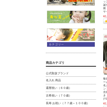
ッ
誕
親
サイ
¥2
商品カテゴリ
公式取扱ブランド
敬
名入れ 商品
ー
名
還暦祝い（６０歳）
ン
念
古希祝い（７０歳）
き
(Y
長寿 お祝い（７７歳～１００歳）
¥2