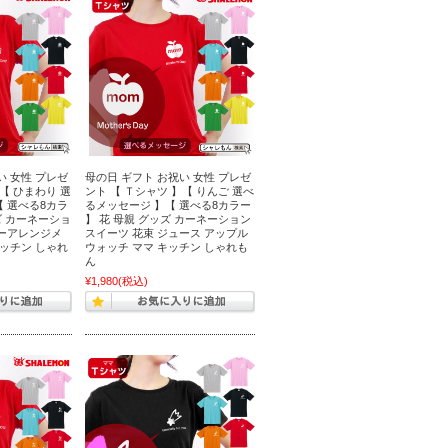
い 女性 プレゼ
母の日 ギフト お祝い 女性 プレゼ
【 ひまわり 選
ント 【 Ｔシャツ 】【 りんご 選べ
 選べる8カラ
るメッセージ 】【 選べる8カラー
ズ カーネーショ
】 花 母親 グッズ カーネーション
ワーアレンジメ
スイーツ 花束 ジュース アップル
キッチン しゃれ
ウォッチ ママ キッチン しゃれも
ん
¥1,980
(税込)