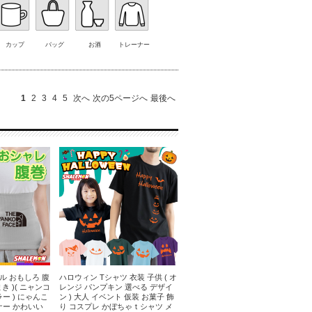
カップ
バッグ
お酒
トレーナー
1
2
3
4
5
次へ
次の5ページへ
最後へ
ル おもしろ 腹
ハロウィン Tシャツ 衣装 子供 ( オ
き )( ニャンコ
レンジ パンプキン 選べる デザイ
ー ) にゃんこ
ン ) 大人 イベント 仮装 お菓子 飾
ナー かわいい
り コスプレ かぼちゃｔシャツ メ