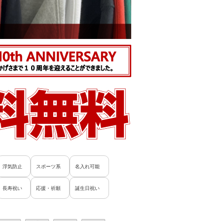
浮気防止
スポーツ系
名入れ可能
長寿祝い
応援・祈願
誕生日祝い