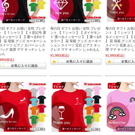
の日 ギフト お祝い 女性 プレゼ
母の日 ギフト お祝い 女性 プレゼ
母の日 ギフト お祝
ト 【 Ｔシャツ 】【 ト音記号 選
ント 【 Ｔシャツ 】【 ダイヤモン
ント 【 Ｔシャツ 】
るメッセージ 】【 選べる8カラ
ド 選べるメッセージ 】【 選べる8
るメッセージ 】【 
 】 花 母親 グッズ カーネーショ
カラー 】 花 母親 グッズ カーネー
】 花 母親 グッズ
 スイーツ ピアノ カバー レッス
ション スイーツ 宝石 ピアス ネッ
スイーツ 花束 おし
バッグ 楽譜 ママ キッチン しゃ
クレス ママ キッチン しゃれもん
理 ママ キッチン 
もん
¥1,980
(税込)
¥1,980
(税込)
,980
(税込)