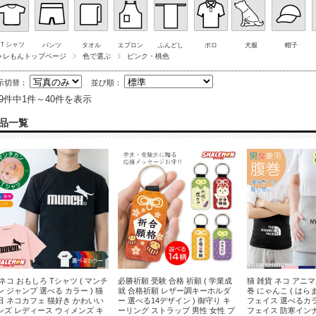
Ｔシャツ
パンツ
タオル
エプロン
ふんどし
ポロ
犬服
帽子
ャレもんトップページ
色で選ぶ
ピンク・桃色
示切替：
並び順：
29件中1件～40件を表示
品一覧
 ネコ おもしろ Tシャツ ( マンチ
必勝祈願 受験 合格 祈願 ( 学業成
猫 雑貨 ネコ アニマ
ン ジャンプ 選べる カラー ) 猫
就 合格祈願 レザー調キーホルダ
巻 にゃんこ ( はらま
日 ネコカフェ 猫好き かわいい
ー 選べる14デザイン ) 御守り キ
フェイス 選べるカラ
ンズ レディース ウィメンズ キ
ーリング ストラップ 男性 女性 プ
フェイス 防寒イン