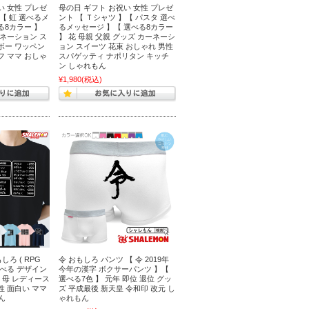
い 女性 プレゼ
母の日 ギフト お祝い 女性 プレゼ
【 虹 選べるメ
ント 【 Ｔシャツ 】【 パスタ 選べ
る8カラー 】
るメッセージ 】【 選べる8カラー
ーネーション ス
】 花 母親 父親 グッズ カーネーシ
ボー ワッペン
ョン スイーツ 花束 おしゃれ 男性
フ ママ おしゃ
スパゲッティ ナポリタン キッチ
ン しゃれもん
¥1,980
(税込)
しろ ( RPG
令 おもしろ パンツ 【 令 2019年
 選べる デザイン
今年の漢字 ボクサーパンツ 】【
ト 母 レディース
選べる7色 】 元年 即位 退位 グッ
性 面白い ママ
ズ 平成最後 新天皇 令和印 改元 し
ん
ゃれもん