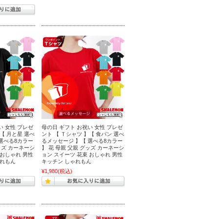
い 女性 プレゼ
母の日 ギフト お祝い 女性 プレゼ
【 月と星 選べ
ント 【 Ｔシャツ 】【 食パン 選べ
選べる8カラー
るメッセージ 】【 選べる8カラー
ッズ カーネーシ
】 花 母親 父親 グッズ カーネーシ
 おしゃれ 男性
ョン スイーツ 花束 おしゃれ 男性
ゃれもん
キッチン しゃれもん
¥1,980
(税込)