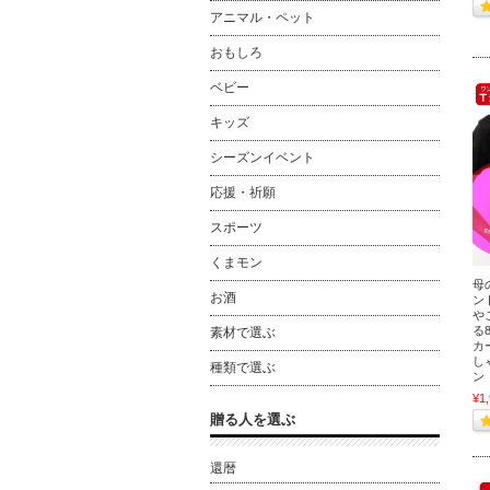
アニマル・ペット
おもしろ
ベビー
キッズ
シーズンイベント
応援・祈願
スポーツ
くまモン
母
お酒
ン
や
る
素材で選ぶ
カ
し
種類で選ぶ
ン
¥1
贈る人を選ぶ
還暦