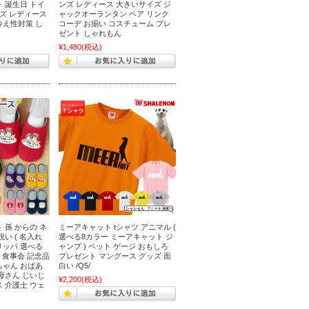
 誕生日 トイ
ンズ レディース 大きいサイズ ジ
ンズ レディース
ャックオーランタン ペア リンク
冷え性対策 し
コーデ お揃い コスチューム プレ
ゼント しゃれもん
¥1,480
(税込)
 孫 からの ネ
ミーアキャット tシャツ アニマル (
い ( 名入れ
選べる8カラー ミーアキャット ジ
リッパ 選べる
ャンプ ) ペット ゲージ おもしろ
用 食事会 記念品
プレゼント マングース グッズ 面
ちゃん おばあ
白い /Q5/
母さん じいじ
¥2,200
(税込)
 介護士 ウェ