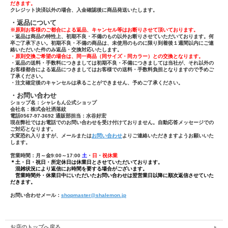
だきます。
クレジット決済以外の場合、入金確認後に商品発送いたします。
・返品について
※原則お客様のご都合による返品、キャンセル等はお断りさせて頂いております。
・返品は商品の特性上、初期不良・不備のもの以外お断りさせていただいております。何
卒ご了承下さい。初期不良・不備の商品は、未使用のものに限り到着後１週間以内にご連
絡いただいた件のみ返品・交換対応いたします。
・原則交換ご希望の場合は、同一商品（同サイズ・同カラー）との交換となります。
・返品の送料・手数料につきましては初期不良・不備につきましては当社が、それ以外の
お客様都合による返品につきましてはお客様での送料・手数料負担となりますので予めご
了承ください。
・注文確定後のキャンセルは承ることができません、予めご了承ください。
・お問い合わせ
ショップ名：シャレもん公式ショップ
会社名：株式会社洒落紋
電話0567-97-3692 通販部担当：水谷好宏
現在弊社ではお電話でのお問い合わせを受け付けておりません。自動応答メッセージでの
ご対応となります。
大変恐れ入りますが、メールまたは
お問い合わせ
よりご連絡いただきますようお願いいた
します。
営業時間：月～金9:00～17:00
土
・
日
・
祝休業
＊土・日・祝日・所定休日は休業日とさせていただいております。
混雑状況により返信にお時間を要する場合がございます。
営業時間外・休業日中にいただいたお問い合わせは翌営業日以降に順次返信させていた
だきます。
お問い合わせメール：
shopmaster@shalemon.jp
お店のトップへ戻る