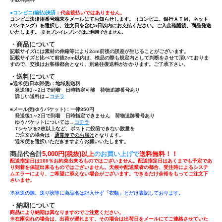
●コンビニ(前払)決済
：代金後払いではありません。
コンビニ決済用番号端末をメールにてお知らせします。（コンビニ、銀行ＡＴＭ、ネット
バンキング）を選択し、注文日を含む5日以内にお支払ください。ご入金確認後、商品発送
いたします。
※セブンイレブンではご利用できません。
・商品について
記載サイズには素材の伸縮等により2cm前後の誤差が生じることがございます。
記載サイズと比べて前後2cm以内は、検品の際も規定内として判断をさせて頂いておりま
すので、交換はお客様都合となり、別途往復送料がかかります。ご了承下さい。
・送料について
■通常便(日本郵便)：
地域別送料
発送後1～2日で到着 日時指定可能 荷物追跡番号あり
詳しい送料は→
コチラ
■メール便(ゆうパケット)：一律350円
発送後1～2日で到着 日時指定できません 荷物追跡番号あり
ゆうパケットについては→
コチラ
Tシャツ
を
2枚以上
など、ポストに投函できない数量を
ご注文の場合は
通常便でのお届け
となります。
通常便を選択いただきますようお願いいたします。
商品代合計
5,000円(税抜)以上
のお買い上げで
送
料無料！！
配送指定日は100％お約束出来るものではございません。配送指定日はあくまでも予定であ
り到着を保証出来るものではございません。天候や配送業者の都合、受注時によるシステ
ムエラーにより、ご希望に添えない場合がございます。できるだけ余裕をもってご注文下
さいませ。
※発送の際、送り状等に商品名は記入せず「
衣類」とだけ表記しております。
・納期について
商品により納期は異なりますのでご注意ください。
※在庫切れの場合は、出荷が遅れます、その場合は出荷日をメールにてご連絡させていた