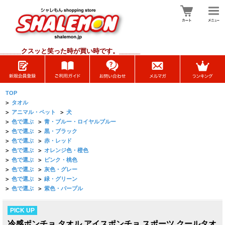
______
クスッと笑った時が買い時です。______
TOP
>
タオル
>
アニマル・ペット
>
犬
>
色で選ぶ
>
青・ブルー・ロイヤルブルー
>
色で選ぶ
>
黒・ブラック
>
色で選ぶ
>
赤・レッド
>
色で選ぶ
>
オレンジ色・橙色
>
色で選ぶ
>
ピンク・桃色
>
色で選ぶ
>
灰色・グレー
>
色で選ぶ
>
緑・グリーン
>
色で選ぶ
>
紫色・パープル
PICK UP
冷感ポンチョ タオル アイスポンチョ スポーツ クールタオ