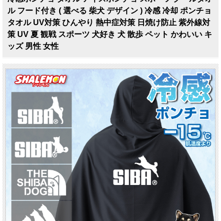
ル フード付き ( 選べる 柴犬 デザイン ) 冷感 冷却 ポンチョ
タオル UV対策 ひんやり 熱中症対策 日焼け防止 紫外線対
策 UV 夏 観戦 スポーツ 犬好き 犬 散歩 ペット かわいい キ
ッズ 男性 女性