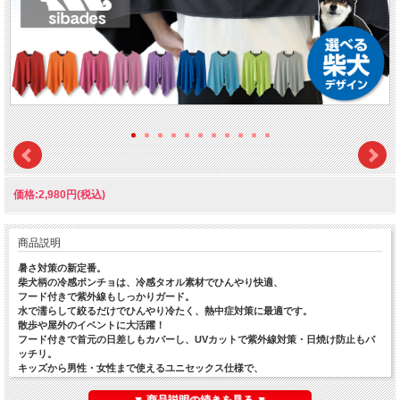
価格:2,980円(税込)
商品説明
暑さ対策の新定番。
柴犬柄の冷感ポンチョは、冷感タオル素材でひんやり快適、
フード付きで紫外線もしっかりガード。
水で濡らして絞るだけでひんやり冷たく、熱中症対策に最適です。
散歩や屋外のイベントに大活躍！
フード付きで首元の日差しもカバーし、UVカットで紫外線対策・日焼け防止もバ
ッチリ。
キッズから男性・女性まで使えるユニセックス仕様で、
家族やお友達、柴仲間でオソロイもおすすめ。