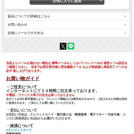
返品についての詳細はこちら
お問い合わせ
友達にメールですすめる
当店よりメールが届かない場合は 携帯メールもしくはパソコンメールの 迷惑メール設定を
ご確認ください。 当店では受注受付後に受注確認メール および発送後に発送完了メールを
必ず 差し上げております。
お買い物ガイド
・ご注文について
インターネットにて２４時間ご注文承っております。
※電話・ファックス等での注文は承っておりません
当サイトはSSL暗号通信により、クレジット情報などは暗号化されるので、ご記入された内容は安全
に送信されます。 ご安心してお買い物していただけます。
・支払いについて
お支払い方法は、クレジットカード・銀行振り込・郵便振替・電子マネー・代金引換・コ
ンビに決済(先払い払込)からお選びいただけます。
・決済について
●クレジットカード
手数料無料