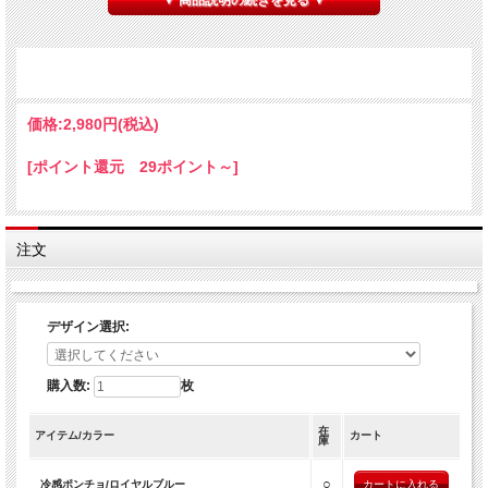
▼ 商品説明の続きを見る ▼
【デザイン】
・SIBAジャンプ
・SIBA立ち
・SIBAお手
・BIGシバフェイス
・sibades
価格:
2,980円
(税込)
【商品仕様】
・サイズ：フリー 145cm×80cm（子ども・大人対応）
[ポイント還元 29ポイント～]
・組成：ポリエステル ナイロン
【冷感ポンチョカラー】
・ロイヤルブルー
・黒
注文
・ターコイズ
・ライトグレー
・赤
・オレンジ
デザイン選択:
・ホットピンク
・ライトピンク
・緑
・紫
購入数:
枚
【ご注意】
※身生地を引っ張らず、必ずボタン本体をつまんで開閉してください。
在
アイテム/カラー
カート
庫
※ポンチョカラー／赤のみ、多少色落ちする場合がございます。
水洗いの際は、必ず他の洗濯物と分けて洗ってください。
○
特に最初の数回は色移りしやすいため、ご注意ください。
冷感ポンチョ/ロイヤルブルー