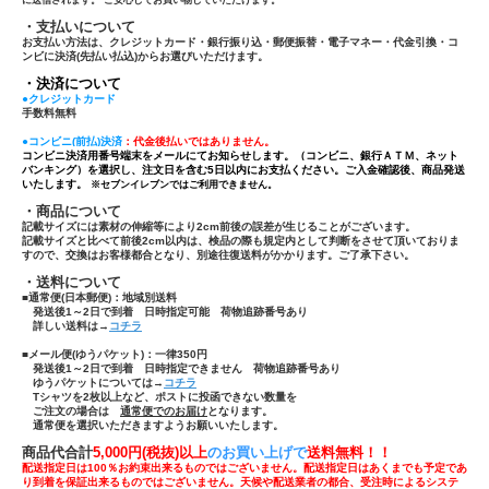
・支払いについて
お支払い方法は、クレジットカード・銀行振り込・郵便振替・電子マネー・代金引換・コ
ンビに決済(先払い払込)からお選びいただけます。
・決済について
●クレジットカード
手数料無料
●コンビニ(前払)決済
：代金後払いではありません。
コンビニ決済用番号端末をメールにてお知らせします。（コンビニ、銀行ＡＴＭ、ネット
バンキング）を選択し、注文日を含む5日以内にお支払ください。ご入金確認後、商品発送
いたします。
※セブンイレブンではご利用できません。
・商品について
記載サイズには素材の伸縮等により2cm前後の誤差が生じることがございます。
記載サイズと比べて前後2cm以内は、検品の際も規定内として判断をさせて頂いておりま
すので、交換はお客様都合となり、別途往復送料がかかります。ご了承下さい。
・送料について
■通常便(日本郵便)：
地域別送料
発送後1～2日で到着 日時指定可能 荷物追跡番号あり
詳しい送料は→
コチラ
■メール便(ゆうパケット)：一律350円
発送後1～2日で到着 日時指定できません 荷物追跡番号あり
ゆうパケットについては→
コチラ
Tシャツ
を
2枚以上
など、ポストに投函できない数量を
ご注文の場合は
通常便でのお届け
となります。
通常便を選択いただきますようお願いいたします。
商品代合計
5,000円(税抜)以上
のお買い上げで
送
料無料！！
配送指定日は100％お約束出来るものではございません。配送指定日はあくまでも予定であ
り到着を保証出来るものではございません。天候や配送業者の都合、受注時によるシステ