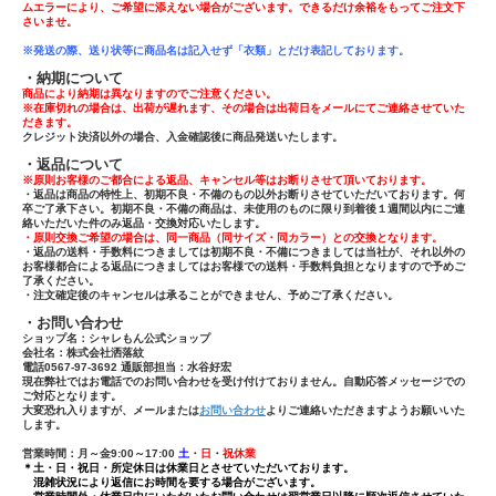
ムエラーにより、ご希望に添えない場合がございます。できるだけ余裕をもってご注文下
さいませ。
※発送の際、送り状等に商品名は記入せず「
衣類」とだけ表記しております。
・納期について
商品により納期は異なりますのでご注意ください。
※在庫切れの場合は、出荷が遅れます、その場合は出荷日をメールにてご連絡させていた
だきます。
クレジット決済以外の場合、入金確認後に商品発送いたします。
・返品について
※原則お客様のご都合による返品、キャンセル等はお断りさせて頂いております。
・返品は商品の特性上、初期不良・不備のもの以外お断りさせていただいております。何
卒ご了承下さい。初期不良・不備の商品は、未使用のものに限り到着後１週間以内にご連
絡いただいた件のみ返品・交換対応いたします。
・原則交換ご希望の場合は、同一商品（同サイズ・同カラー）との交換となります。
・返品の送料・手数料につきましては初期不良・不備につきましては当社が、それ以外の
お客様都合による返品につきましてはお客様での送料・手数料負担となりますので予めご
了承ください。
・注文確定後のキャンセルは承ることができません、予めご了承ください。
・お問い合わせ
ショップ名：シャレもん公式ショップ
会社名：株式会社洒落紋
電話0567-97-3692 通販部担当：水谷好宏
現在弊社ではお電話でのお問い合わせを受け付けておりません。自動応答メッセージでの
ご対応となります。
大変恐れ入りますが、メールまたは
お問い合わせ
よりご連絡いただきますようお願いいた
します。
営業時間：月～金9:00～17:00
土
・
日
・
祝休業
＊土・日・祝日・所定休日は休業日とさせていただいております。
混雑状況により返信にお時間を要する場合がございます。