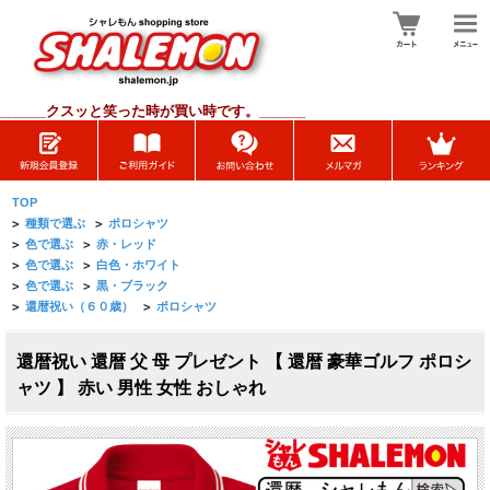
______
クスッと笑った時が買い時です。______
TOP
>
種類で選ぶ
>
ポロシャツ
>
色で選ぶ
>
赤・レッド
>
色で選ぶ
>
白色・ホワイト
>
色で選ぶ
>
黒・ブラック
>
還暦祝い（６０歳）
>
ポロシャツ
還暦祝い 還暦 父 母 プレゼント 【 還暦 豪華ゴルフ ポロシ
ャツ 】 赤い 男性 女性 おしゃれ