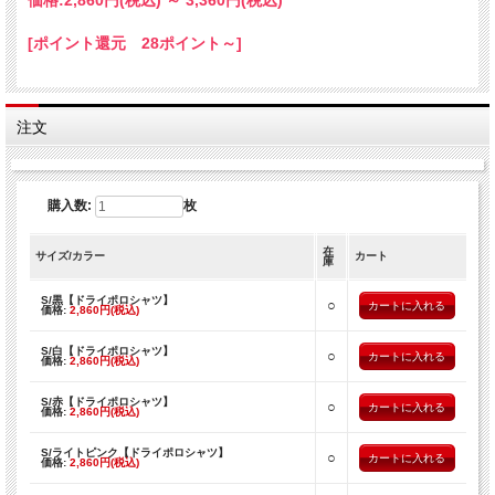
価格:
2,860円
(税込)
～
3,360円
(税込)
・アーミー
・紫
[ポイント還元 28ポイント～]
・紺
【ポロシャツ サイズ】
■男女兼用：Ｓ・Ｍ・Ｌ・XL・XXL(3L)
注文
【組成】
・ポリエステル100%
吸水、速乾性に優れたメッシュ素材です。
購入数:
枚
【ご注意】
※お使いのモニター設定、お部屋の照明等により実際の商品と色味が異なる場合が
在
サイズ/カラー
カート
ございます。
庫
※ポロシャツのサイズによりプリントの大きさやバランスが異なる場合がございま
す。
S/黒【ドライポロシャツ】
○
価格:
2,860円(税込)
※商品のデザイン、仕様、価格は予告なく変更する場合がございます。
S/白【ドライポロシャツ】
○
価格:
2,860円(税込)
S/赤【ドライポロシャツ】
○
価格:
2,860円(税込)
S/ライトピンク【ドライポロシャツ】
○
価格:
2,860円(税込)