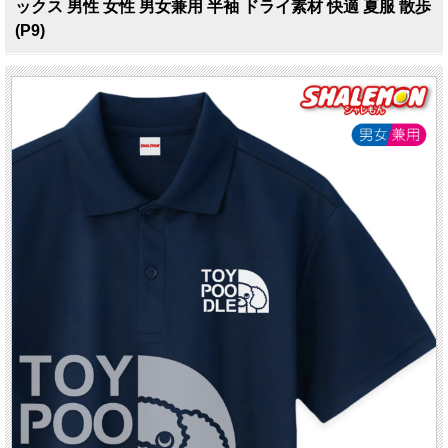
ックス 男性 女性 男女兼用 半袖 ドライ素材 快適 夏服 散歩
(P9)