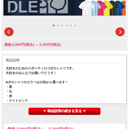
価格:2,860円(税込)
～
3,360円(税込)
商品説明
犬好きのためのスポーティロゴポロシャツです。
犬好きのみんなでお揃いでどうぞ！
■ポロシャツのカラーは13色から選べます！
・黒
・白
・赤
・ライトピンク
・水色
・黄
▼ 商品説明の続きを見る ▼
・オレンジ
・ホットピンク
・青
・緑