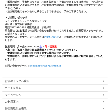
・返品の送料・手数料につきましては初期不良・不備につきましては当社が、それ以外の
お客様都合による返品につきましてはお客様での送料・手数料負担となりますので予めご
了承ください。
・注文確定後のキャンセルは承ることができません、予めご了承ください。
・お問い合わせ
ショップ名：シャレもん公式ショップ
会社名：株式会社洒落紋
電話0567-97-3692 通販部担当：水谷好宏
現在弊社ではお電話でのお問い合わせを受け付けておりません。自動応答メッセージでの
ご対応となります。
大変恐れ入りますが、メールまたは
お問い合わせ
よりご連絡いただきますようお願いいた
します。
営業時間：月～金9:00～17:00
土
・
日
・
祝休業
＊土・日・祝日・所定休日は休業日とさせていただいております。
混雑状況により返信にお時間を要する場合がございます。
営業時間外・休業日中にいただいたお問い合わせは翌営業日以降に順次返信させていた
だきます。
お問い合わせメール：
shopmaster@shalemon.jp
お店のトップへ戻る
カートを見る
マイページへ
ご利用案内
特定商取引法表示