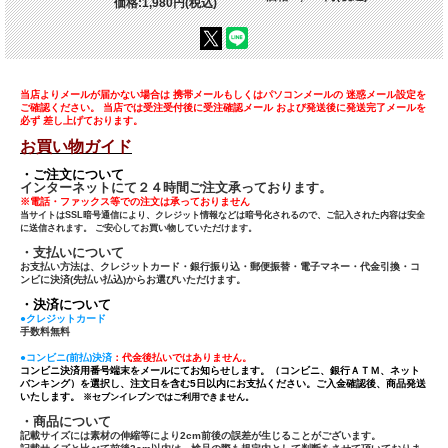
価格:1,980円(税込)
当店よりメールが届かない場合は 携帯メールもしくはパソコンメールの 迷惑メール設定を
ご確認ください。 当店では受注受付後に受注確認メール および発送後に発送完了メールを
必ず 差し上げております。
お買い物ガイド
・ご注文について
インターネットにて２４時間ご注文承っております。
※電話・ファックス等での注文は承っておりません
当サイトはSSL暗号通信により、クレジット情報などは暗号化されるので、ご記入された内容は安全
に送信されます。 ご安心してお買い物していただけます。
・支払いについて
お支払い方法は、クレジットカード・銀行振り込・郵便振替・電子マネー・代金引換・コ
ンビに決済(先払い払込)からお選びいただけます。
・決済について
●クレジットカード
手数料無料
●コンビニ(前払)決済
：代金後払いではありません。
コンビニ決済用番号端末をメールにてお知らせします。（コンビニ、銀行ＡＴＭ、ネット
バンキング）を選択し、注文日を含む5日以内にお支払ください。ご入金確認後、商品発送
いたします。
※セブンイレブンではご利用できません。
・商品について
記載サイズには素材の伸縮等により2cm前後の誤差が生じることがございます。