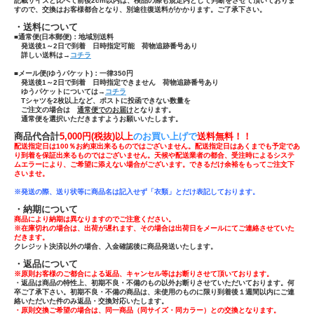
記載サイズと比べて前後2cm以内は、検品の際も規定内として判断をさせて頂いておりま
すので、交換はお客様都合となり、別途往復送料がかかります。ご了承下さい。
・送料について
■通常便(日本郵便)：
地域別送料
発送後1～2日で到着 日時指定可能 荷物追跡番号あり
詳しい送料は→
コチラ
■メール便(ゆうパケット)：一律350円
発送後1～2日で到着 日時指定できません 荷物追跡番号あり
ゆうパケットについては→
コチラ
Tシャツ
を
2枚以上
など、ポストに投函できない数量を
ご注文の場合は
通常便でのお届け
となります。
通常便を選択いただきますようお願いいたします。
商品代合計
5,000円(税抜)以上
のお買い上げで
送
料無料！！
配送指定日は100％お約束出来るものではございません。配送指定日はあくまでも予定であ
り到着を保証出来るものではございません。天候や配送業者の都合、受注時によるシステ
ムエラーにより、ご希望に添えない場合がございます。できるだけ余裕をもってご注文下
さいませ。
※発送の際、送り状等に商品名は記入せず「
衣類」とだけ表記しております。
・納期について
商品により納期は異なりますのでご注意ください。
※在庫切れの場合は、出荷が遅れます、その場合は出荷日をメールにてご連絡させていた
だきます。
クレジット決済以外の場合、入金確認後に商品発送いたします。
・返品について
※原則お客様のご都合による返品、キャンセル等はお断りさせて頂いております。
・返品は商品の特性上、初期不良・不備のもの以外お断りさせていただいております。何
卒ご了承下さい。初期不良・不備の商品は、未使用のものに限り到着後１週間以内にご連
絡いただいた件のみ返品・交換対応いたします。
・原則交換ご希望の場合は、同一商品（同サイズ・同カラー）との交換となります。