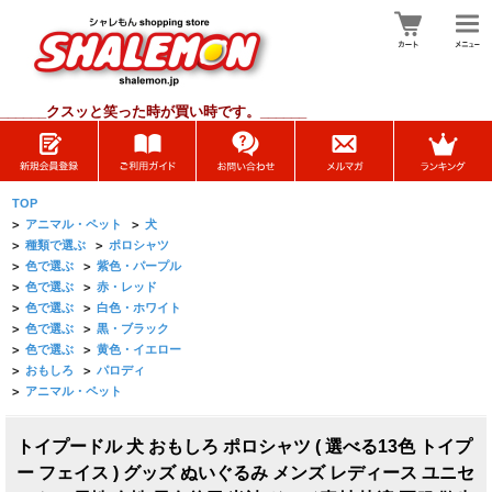
______
クスッと笑った時が買い時です。______
TOP
>
アニマル・ペット
>
犬
>
種類で選ぶ
>
ポロシャツ
>
色で選ぶ
>
紫色・パープル
>
色で選ぶ
>
赤・レッド
>
色で選ぶ
>
白色・ホワイト
>
色で選ぶ
>
黒・ブラック
>
色で選ぶ
>
黄色・イエロー
>
おもしろ
>
パロディ
>
アニマル・ペット
トイプードル 犬 おもしろ ポロシャツ ( 選べる13色 トイプ
ー フェイス ) グッズ ぬいぐるみ メンズ レディース ユニセ