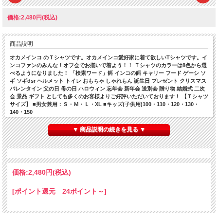
価格:2,480円(税込)
商品説明
オカメインコ のＴシャツです。オカメインコ愛好家に着て欲しいTシャツです。イ
ンコファンのみんな！オフ会でお揃いで着よう！！ Ｔシャツのカラーは8色から選
べるようになりました！ 「検索ワード」餌 インコの餌 キャリー フード ゲーシ ソ
ギ ソギdsr ヘルメット トイレ おもちゃ しゃれもん 誕生日 プレゼント クリスマス
バレンタイン 父の日 母の日 ハロウィン 忘年会 新年会 送別会 贈り物 結婚式 二次
会 景品 ギフト としても多くのお客様よりご好評いただいております！ 【Ｔシャツ
サイズ】 ■男女兼用：Ｓ・Ｍ・Ｌ・XL ■キッズ(子供用)100・110・120・130・
140・150
▼ 商品説明の続きを見る ▼
価格:
2,480円
(税込)
[ポイント還元 24ポイント～]