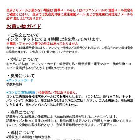
当店よりメールが届かない場合は 携帯メールもしくはパソコンメールの 迷惑メール設定を
ご確認ください。 当店では受注受付後に受注確認メール および発送後に発送完了メールを
必ず 差し上げております。
お買い物ガイド
・ご注文について
インターネットにて２４時間ご注文承っております。
※電話・ファックス等での注文は承っておりません
当サイトはSSL暗号通信により、クレジット情報などは暗号化されるので、ご記入された内容は安全
に送信されます。 ご安心してお買い物していただけます。
・支払いについて
お支払い方法は、クレジットカード・銀行振り込・郵便振替・電子マネー・代金引換・コ
ンビに決済(先払い払込)からお選びいただけます。
・決済について
●クレジットカード
手数料無料
●コンビニ(前払)決済
：代金後払いではありません。
コンビニ決済用番号端末をメールにてお知らせします。（コンビニ、銀行ＡＴＭ、ネット
バンキング）を選択し、注文日を含む5日以内にお支払ください。ご入金確認後、商品発送
いたします。
※セブンイレブンではご利用できません。
・商品について
記載サイズには素材の伸縮等により2cm前後の誤差が生じることがございます。
記載サイズと比べて前後2cm以内は、検品の際も規定内として判断をさせて頂いておりま
すので、交換はお客様都合となり、別途往復送料がかかります。ご了承下さい。
・送料について
■通常便(日本郵便)：
地域別送料