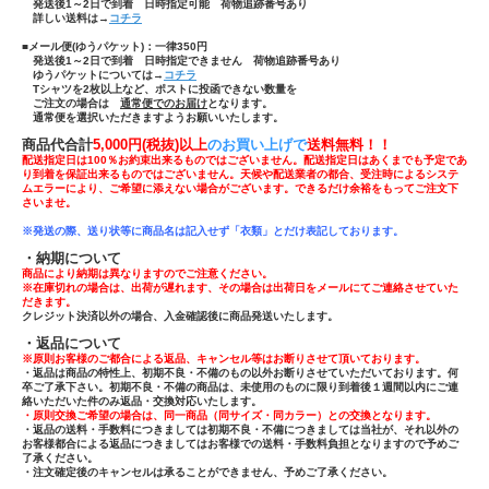
発送後1～2日で到着 日時指定可能 荷物追跡番号あり
詳しい送料は→
コチラ
■メール便(ゆうパケット)：一律350円
発送後1～2日で到着 日時指定できません 荷物追跡番号あり
ゆうパケットについては→
コチラ
Tシャツ
を
2枚以上
など、ポストに投函できない数量を
ご注文の場合は
通常便でのお届け
となります。
通常便を選択いただきますようお願いいたします。
商品代合計
5,000円(税抜)以上
のお買い上げで
送
料無料！！
配送指定日は100％お約束出来るものではございません。配送指定日はあくまでも予定であ
り到着を保証出来るものではございません。天候や配送業者の都合、受注時によるシステ
ムエラーにより、ご希望に添えない場合がございます。できるだけ余裕をもってご注文下
さいませ。
※発送の際、送り状等に商品名は記入せず「
衣類」とだけ表記しております。
・納期について
商品により納期は異なりますのでご注意ください。
※在庫切れの場合は、出荷が遅れます、その場合は出荷日をメールにてご連絡させていた
だきます。
クレジット決済以外の場合、入金確認後に商品発送いたします。
・返品について
※原則お客様のご都合による返品、キャンセル等はお断りさせて頂いております。
・返品は商品の特性上、初期不良・不備のもの以外お断りさせていただいております。何
卒ご了承下さい。初期不良・不備の商品は、未使用のものに限り到着後１週間以内にご連
絡いただいた件のみ返品・交換対応いたします。
・原則交換ご希望の場合は、同一商品（同サイズ・同カラー）との交換となります。
・返品の送料・手数料につきましては初期不良・不備につきましては当社が、それ以外の
お客様都合による返品につきましてはお客様での送料・手数料負担となりますので予めご
了承ください。
・注文確定後のキャンセルは承ることができません、予めご了承ください。