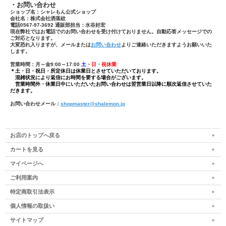
・お問い合わせ
ショップ名：シャレもん公式ショップ
会社名：株式会社洒落紋
電話0567-97-3692 通販部担当：水谷好宏
現在弊社ではお電話でのお問い合わせを受け付けておりません。自動応答メッセージでの
ご対応となります。
大変恐れ入りますが、メールまたは
お問い合わせ
よりご連絡いただきますようお願いいた
します。
営業時間：月～金9:00～17:00
土
・
日
・
祝休業
＊土・日・祝日・所定休日は休業日とさせていただいております。
混雑状況により返信にお時間を要する場合がございます。
営業時間外・休業日中にいただいたお問い合わせは翌営業日以降に順次返信させていた
だきます。
お問い合わせメール：
shopmaster@shalemon.jp
お店のトップへ戻る
カートを見る
マイページへ
ご利用案内
特定商取引法表示
個人情報の取扱い
サイトマップ