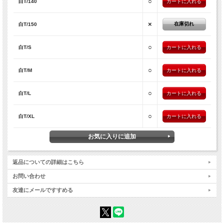
○
白T/140
×
在庫切れ
白T/150
○
白T/S
○
白T/M
○
白T/L
○
白T/XL
返品についての詳細はこちら
お問い合わせ
友達にメールですすめる