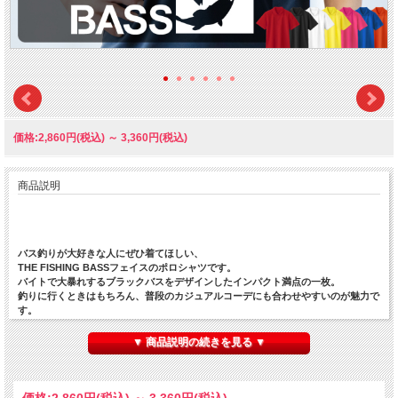
価格:2,860円(税込)
～
3,360円(税込)
商品説明
バス釣りが大好きな人にぜひ着てほしい、
THE FISHING BASSフェイスのポロシャツです。
バイトで大暴れするブラックバスをデザインしたインパクト満点の一枚。
釣りに行くときはもちろん、普段のカジュアルコーデにも合わせやすいのが魅力で
す。
釣り好きな友達へのプレゼントや、釣りガールのコーデにもおすすめ。
カラーは気分に合わせて選べる全13色。
▼ 商品説明の続きを見る ▼
着るだけで釣りトークが盛り上がる、遊び心たっぷりのポロシャツです！
■ポロシャツのカラーは13色から選べます！
・黒