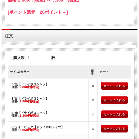
価格:
2,860円
(税込)
～
3,360円
(税込)
・白
・赤
[ポイント還元 28ポイント～]
・ライトピンク
・水色
・黄
・オレンジ
・ホットピンク
注文
・青
・緑
・アーミー
・紫
購入数:
枚
・紺
【ご注意】
在
サイズ/カラー
カート
※お使いのモニター設定、お部屋の照明等により実際の商品と色味が異なる場合が
庫
ございます。
※ポロシャツのサイズによりプリントの大きさやバランスが異なる場合がございま
S/黒【ドライポロシャツ】
○
価格:
2,860円(税込)
す。
※商品のデザイン、仕様、価格は予告なく変更する場合がございます。
S/白【ドライポロシャツ】
○
価格:
2,860円(税込)
S/赤【ドライポロシャツ】
○
価格:
2,860円(税込)
S/ライトピンク【ドライポロシャツ】
○
価格:
2,860円(税込)