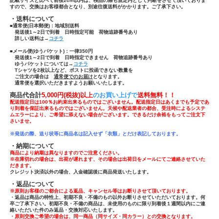
記載サイズと比べて前後2cm以内は、検品の際も規定内として判断をさせて頂いておりま
すので、交換はお客様都合となり、別途往復送料がかかります。ご了承下さい。
・送料について
■通常便(日本郵便)：
地域別送料
発送後1～2日で到着 日時指定可能 荷物追跡番号あり
詳しい送料は→
コチラ
■メール便(ゆうパケット)：一律350円
発送後1～2日で到着 日時指定できません 荷物追跡番号あり
ゆうパケットについては→
コチラ
Tシャツ
を
2枚以上
など、ポストに投函できない数量を
ご注文の場合は
通常便でのお届け
となります。
通常便を選択いただきますようお願いいたします。
商品代合計
5,000円(税抜)以上
のお買い上げで
送
料無料！！
配送指定日は100％お約束出来るものではございません。配送指定日はあくまでも予定であ
り到着を保証出来るものではございません。天候や配送業者の都合、受注時によるシステ
ムエラーにより、ご希望に添えない場合がございます。できるだけ余裕をもってご注文下
さいませ。
※発送の際、送り状等に商品名は記入せず「
衣類」とだけ表記しております。
・納期について
商品により納期は異なりますのでご注意ください。
※在庫切れの場合は、出荷が遅れます、その場合は出荷日をメールにてご連絡させていた
だきます。
クレジット決済以外の場合、入金確認後に商品発送いたします。
・返品について
※原則お客様のご都合による返品、キャンセル等はお断りさせて頂いております。
・返品は商品の特性上、初期不良・不備のもの以外お断りさせていただいております。何
卒ご了承下さい。初期不良・不備の商品は、未使用のものに限り到着後１週間以内にご連
絡いただいた件のみ返品・交換対応いたします。
・原則交換ご希望の場合は、同一商品（同サイズ・同カラー）との交換となります。