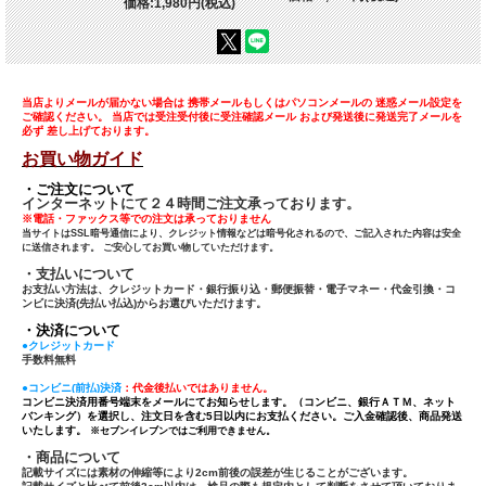
価格:1,980円(税込)
当店よりメールが届かない場合は 携帯メールもしくはパソコンメールの 迷惑メール設定を
ご確認ください。 当店では受注受付後に受注確認メール および発送後に発送完了メールを
必ず 差し上げております。
お買い物ガイド
・ご注文について
インターネットにて２４時間ご注文承っております。
※電話・ファックス等での注文は承っておりません
当サイトはSSL暗号通信により、クレジット情報などは暗号化されるので、ご記入された内容は安全
に送信されます。 ご安心してお買い物していただけます。
・支払いについて
お支払い方法は、クレジットカード・銀行振り込・郵便振替・電子マネー・代金引換・コ
ンビに決済(先払い払込)からお選びいただけます。
・決済について
●クレジットカード
手数料無料
●コンビニ(前払)決済
：代金後払いではありません。
コンビニ決済用番号端末をメールにてお知らせします。（コンビニ、銀行ＡＴＭ、ネット
バンキング）を選択し、注文日を含む5日以内にお支払ください。ご入金確認後、商品発送
いたします。
※セブンイレブンではご利用できません。
・商品について
記載サイズには素材の伸縮等により2cm前後の誤差が生じることがございます。