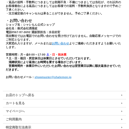
・返品の送料・手数料につきましては初期不良・不備につきましては当社が、それ以外の
お客様都合による返品につきましてはお客様での送料・手数料負担となりますので予めご
了承ください。
・注文確定後のキャンセルは承ることができません、予めご了承ください。
・お問い合わせ
ショップ名：シャレもん公式ショップ
会社名：株式会社洒落紋
電話0567-97-3692 通販部担当：水谷好宏
現在弊社ではお電話でのお問い合わせを受け付けておりません。自動応答メッセージでの
ご対応となります。
大変恐れ入りますが、メールまたは
お問い合わせ
よりご連絡いただきますようお願いいた
します。
営業時間：月～金9:00～17:00
土
・
日
・
祝休業
＊土・日・祝日・所定休日は休業日とさせていただいております。
混雑状況により返信にお時間を要する場合がございます。
営業時間外・休業日中にいただいたお問い合わせは翌営業日以降に順次返信させていた
だきます。
お問い合わせメール：
shopmaster@shalemon.jp
お店のトップへ戻る
カートを見る
マイページへ
ご利用案内
特定商取引法表示