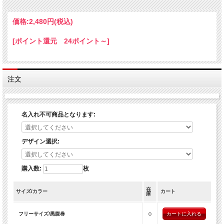
忘年会 新年会 送別会 贈り物 結婚式 二次会 景品 ギフト としても多くのお客様よ
りご好評いただいております！
価格:
2,480円
(税込)
[ポイント還元 24ポイント～]
注文
名入れ不可商品となります:
デザイン選択:
購入数:
枚
在
サイズ/カラー
カート
庫
○
フリーサイズ/黒腹巻