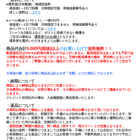
■通常便(日本郵便)：
地域別送料
発送後1～2日で到着 日時指定可能 荷物追跡番号あり
詳しい送料は→
コチラ
■メール便(ゆうパケット)：一律350円
発送後1～2日で到着 日時指定できません 荷物追跡番号あり
ゆうパケットについては→
コチラ
Tシャツ
を
2枚以上
など、ポストに投函できない数量を
ご注文の場合は
通常便でのお届け
となります。
通常便を選択いただきますようお願いいたします。
商品代合計
5,000円(税抜)以上
のお買い上げで
送
料無料！！
配送指定日は100％お約束出来るものではございません。配送指定日はあくまでも予定であ
り到着を保証出来るものではございません。天候や配送業者の都合、受注時によるシステ
ムエラーにより、ご希望に添えない場合がございます。できるだけ余裕をもってご注文下
さいませ。
※発送の際、送り状等に商品名は記入せず「
衣類」とだけ表記しております。
・納期について
商品により納期は異なりますのでご注意ください。
※在庫切れの場合は、出荷が遅れます、その場合は出荷日をメールにてご連絡させていた
だきます。
クレジット決済以外の場合、入金確認後に商品発送いたします。
・返品について
※原則お客様のご都合による返品、キャンセル等はお断りさせて頂いております。
・返品は商品の特性上、初期不良・不備のもの以外お断りさせていただいております。何
卒ご了承下さい。初期不良・不備の商品は、未使用のものに限り到着後１週間以内にご連
絡いただいた件のみ返品・交換対応いたします。
・原則交換ご希望の場合は、同一商品（同サイズ・同カラー）との交換となります。
・返品の送料・手数料につきましては初期不良・不備につきましては当社が、それ以外の
お客様都合による返品につきましてはお客様での送料・手数料負担となりますので予めご
了承ください。