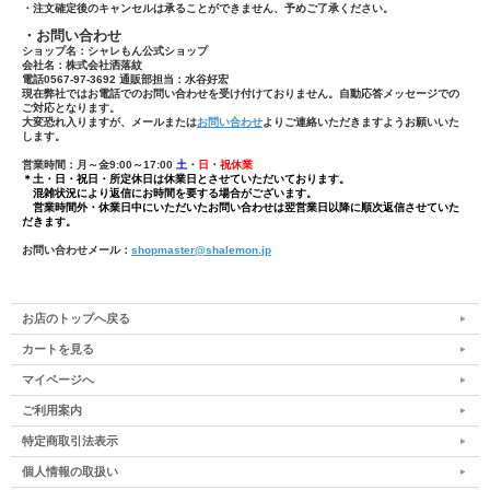
・注文確定後のキャンセルは承ることができません、予めご了承ください。
・お問い合わせ
ショップ名：シャレもん公式ショップ
会社名：株式会社洒落紋
電話0567-97-3692 通販部担当：水谷好宏
現在弊社ではお電話でのお問い合わせを受け付けておりません。自動応答メッセージでの
ご対応となります。
大変恐れ入りますが、メールまたは
お問い合わせ
よりご連絡いただきますようお願いいた
します。
営業時間：月～金9:00～17:00
土
・
日
・
祝休業
＊土・日・祝日・所定休日は休業日とさせていただいております。
混雑状況により返信にお時間を要する場合がございます。
営業時間外・休業日中にいただいたお問い合わせは翌営業日以降に順次返信させていた
だきます。
お問い合わせメール：
shopmaster@shalemon.jp
お店のトップへ戻る
カートを見る
マイページへ
ご利用案内
特定商取引法表示
個人情報の取扱い