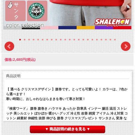
価格:2,480円(税込)
商品説明
【 選べる クリスマスデザイン 】腹巻です。とっても可愛いよ！ カラーは、7色か
ら選べます！
寒い時期に、おしゃれなはらまきを巻いて寒さ対策！
「検索ワード」 腹巻 腹巻き ハラマキ あったか 防寒具 インナー 腸活 温活 ストレ
ッチ 美シルエット ぽかぽか 暖かい グッズ 冷え性 改善 雑貨 アイテム 冷え対策 コ
ットン 綿素材 伸縮性 抜群 伸びる 腹巻 クリスマスプレゼント サンタさん 変身 な
りきり さんたキャラクター
▼ 商品説明の続きを見る ▼
誕生日 プレゼント クリスマス バレンタイン 父の日 母の日 敬老の日 ハロウィン