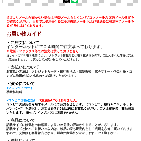
当店よりメールが届かない場合は 携帯メールもしくはパソコンメールの 迷惑メール設定を
ご確認ください。 当店では受注受付後に受注確認メール および発送後に発送完了メールを
必ず 差し上げております。
お買い物ガイド
・ご注文について
インターネットにて２４時間ご注文承っております。
※電話・ファックス等での注文は承っておりません
当サイトはSSL暗号通信により、クレジット情報などは暗号化されるので、ご記入された内容は安全
に送信されます。 ご安心してお買い物していただけます。
・支払いについて
お支払い方法は、クレジットカード・銀行振り込・郵便振替・電子マネー・代金引換・コ
ンビに決済(先払い払込)からお選びいただけます。
・決済について
●クレジットカード
手数料無料
●コンビニ(前払)決済
：代金後払いではありません。
コンビニ決済用番号端末をメールにてお知らせします。（コンビニ、銀行ＡＴＭ、ネット
バンキング）を選択し、注文日を含む5日以内にお支払ください。ご入金確認後、商品発送
いたします。
※セブンイレブンではご利用できません。
・商品について
記載サイズには素材の伸縮等により2cm前後の誤差が生じることがございます。
記載サイズと比べて前後2cm以内は、検品の際も規定内として判断をさせて頂いておりま
すので、交換はお客様都合となり、別途往復送料がかかります。ご了承下さい。
・送料について