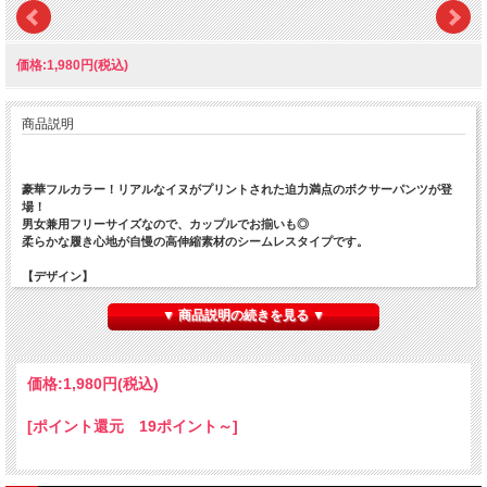
価格:1,980円(税込)
商品説明
豪華フルカラー！リアルなイヌがプリントされた迫力満点のボクサーパンツが登
場！
男女兼用フリーサイズなので、カップルでお揃いも◎
柔らかな履き心地が自慢の高伸縮素材のシームレスタイプです。
【デザイン】
1.柴犬
2.ポメラニアン
▼ 商品説明の続きを見る ▼
3.マルチーズ
4.チワワ
5.パグ
6.コーギー
価格:
1,980円
(税込)
7.ハスキー
8.チャウチャウ
[ポイント還元 19ポイント～]
9.ボストンテリア
10.ビーグル
11.ビションフリーゼ
12.シェパード