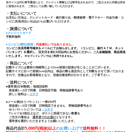
当サイトはSSL暗号通信により、クレジット情報などは暗号化されるので、ご記入された内容は安全
に送信されます。 ご安心してお買い物していただけます。
・支払いについて
お支払い方法は、クレジットカード・銀行振り込・郵便振替・電子マネー・代金引換・コ
ンビに決済(先払い払込)からお選びいただけます。
・決済について
●クレジットカード
手数料無料
●コンビニ(前払)決済
：代金後払いではありません。
コンビニ決済用番号端末をメールにてお知らせします。（コンビニ、銀行ＡＴＭ、ネット
バンキング）を選択し、注文日を含む5日以内にお支払ください。ご入金確認後、商品発送
いたします。
※セブンイレブンではご利用できません。
・商品について
記載サイズには素材の伸縮等により2cm前後の誤差が生じることがございます。
記載サイズと比べて前後2cm以内は、検品の際も規定内として判断をさせて頂いておりま
すので、交換はお客様都合となり、別途往復送料がかかります。ご了承下さい。
・送料について
■通常便(日本郵便)：
地域別送料
発送後1～2日で到着 日時指定可能 荷物追跡番号あり
詳しい送料は→
コチラ
■メール便(ゆうパケット)：一律350円
発送後1～2日で到着 日時指定できません 荷物追跡番号あり
ゆうパケットについては→
コチラ
Tシャツ
を
2枚以上
など、ポストに投函できない数量を
ご注文の場合は
通常便でのお届け
となります。
通常便を選択いただきますようお願いいたします。
商品代合計
5,000円(税抜)以上
のお買い上げで
送
料無料！！