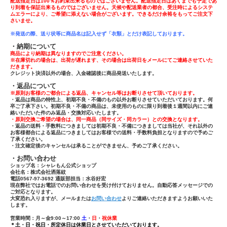
配送指定日は100％お約束出来るものではございません。配送指定日はあくまでも予定であ
り到着を保証出来るものではございません。天候や配送業者の都合、受注時によるシステ
ムエラーにより、ご希望に添えない場合がございます。できるだけ余裕をもってご注文下
さいませ。
※発送の際、送り状等に商品名は記入せず「
衣類」とだけ表記しております。
・納期について
商品により納期は異なりますのでご注意ください。
※在庫切れの場合は、出荷が遅れます、その場合は出荷日をメールにてご連絡させていた
だきます。
クレジット決済以外の場合、入金確認後に商品発送いたします。
・返品について
※原則お客様のご都合による返品、キャンセル等はお断りさせて頂いております。
・返品は商品の特性上、初期不良・不備のもの以外お断りさせていただいております。何
卒ご了承下さい。初期不良・不備の商品は、未使用のものに限り到着後１週間以内にご連
絡いただいた件のみ返品・交換対応いたします。
・原則交換ご希望の場合は、同一商品（同サイズ・同カラー）との交換となります。
・返品の送料・手数料につきましては初期不良・不備につきましては当社が、それ以外の
お客様都合による返品につきましてはお客様での送料・手数料負担となりますので予めご
了承ください。
・注文確定後のキャンセルは承ることができません、予めご了承ください。
・お問い合わせ
ショップ名：シャレもん公式ショップ
会社名：株式会社洒落紋
電話0567-97-3692 通販部担当：水谷好宏
現在弊社ではお電話でのお問い合わせを受け付けておりません。自動応答メッセージでの
ご対応となります。
大変恐れ入りますが、メールまたは
お問い合わせ
よりご連絡いただきますようお願いいた
します。
営業時間：月～金9:00～17:00
土
・
日
・
祝休業
＊土・日・祝日・所定休日は休業日とさせていただいております。