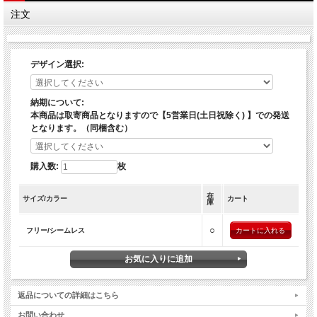
13.ゴールデンレトリバー
注文
14.プードル
15.ドーベルマン
16.ダックスフンド
17.フレンチブルドッグ
デザイン選択:
【サイズ】
フリーサイズ／男女兼用
納期について:
【組成】
本商品は取寄商品となりますので【5営業日(土日祝除く) 】での発送
ポリエステル55% ナイロン35% ポリウレタン10%
となります。（同梱含む）
【ご注意】
※お使いのモニター設定、お部屋の照明等により実際の商品と色味が異なる場合が
購入数:
枚
ございます。
※商品のデザイン、仕様、価格は予告なく変更する場合がございます。
在
サイズ/カラー
カート
庫
○
フリー/シームレス
返品についての詳細はこちら
お問い合わせ