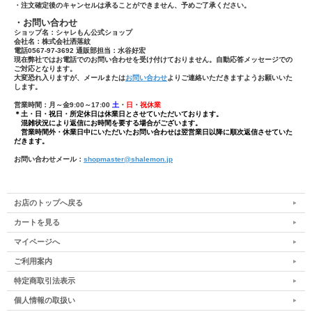
・注文確定後のキャンセルは承ることができません、予めご了承ください。
・お問い合わせ
ショップ名：シャレもん公式ショップ
会社名：株式会社洒落紋
電話0567-97-3692 通販部担当：水谷好宏
現在弊社ではお電話でのお問い合わせを受け付けておりません。自動応答メッセージでの
ご対応となります。
大変恐れ入りますが、メールまたは
お問い合わせ
よりご連絡いただきますようお願いいた
します。
営業時間：月～金9:00～17:00
土
・
日
・
祝休業
＊土・日・祝日・所定休日は休業日とさせていただいております。
混雑状況により返信にお時間を要する場合がございます。
営業時間外・休業日中にいただいたお問い合わせは翌営業日以降に順次返信させていた
だきます。
お問い合わせメール：
shopmaster@shalemon.jp
お店のトップへ戻る
カートを見る
マイページへ
ご利用案内
特定商取引法表示
個人情報の取扱い