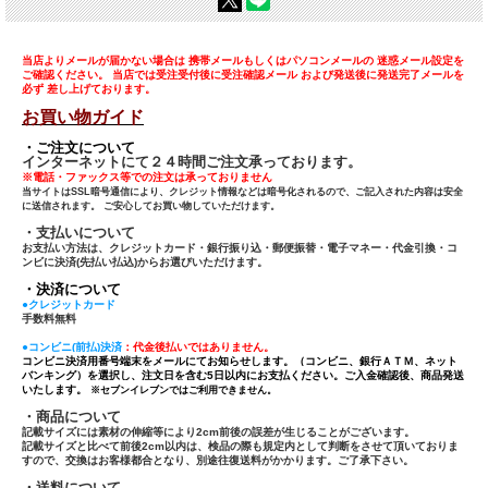
当店よりメールが届かない場合は 携帯メールもしくはパソコンメールの 迷惑メール設定を
ご確認ください。 当店では受注受付後に受注確認メール および発送後に発送完了メールを
必ず 差し上げております。
お買い物ガイド
・ご注文について
インターネットにて２４時間ご注文承っております。
※電話・ファックス等での注文は承っておりません
当サイトはSSL暗号通信により、クレジット情報などは暗号化されるので、ご記入された内容は安全
に送信されます。 ご安心してお買い物していただけます。
・支払いについて
お支払い方法は、クレジットカード・銀行振り込・郵便振替・電子マネー・代金引換・コ
ンビに決済(先払い払込)からお選びいただけます。
・決済について
●クレジットカード
手数料無料
●コンビニ(前払)決済
：代金後払いではありません。
コンビニ決済用番号端末をメールにてお知らせします。（コンビニ、銀行ＡＴＭ、ネット
バンキング）を選択し、注文日を含む5日以内にお支払ください。ご入金確認後、商品発送
いたします。
※セブンイレブンではご利用できません。
・商品について
記載サイズには素材の伸縮等により2cm前後の誤差が生じることがございます。
記載サイズと比べて前後2cm以内は、検品の際も規定内として判断をさせて頂いておりま
すので、交換はお客様都合となり、別途往復送料がかかります。ご了承下さい。
・送料について