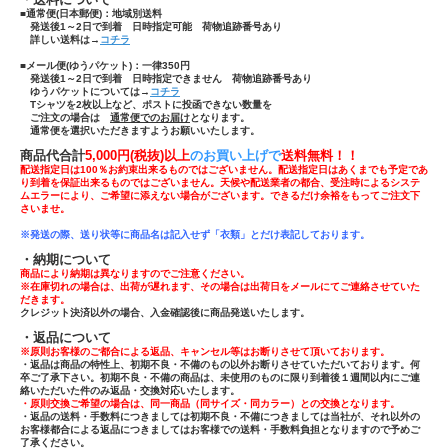
■通常便(日本郵便)：
地域別送料
発送後1～2日で到着 日時指定可能 荷物追跡番号あり
詳しい送料は→
コチラ
■メール便(ゆうパケット)：一律350円
発送後1～2日で到着 日時指定できません 荷物追跡番号あり
ゆうパケットについては→
コチラ
Tシャツ
を
2枚以上
など、ポストに投函できない数量を
ご注文の場合は
通常便でのお届け
となります。
通常便を選択いただきますようお願いいたします。
商品代合計
5,000円(税抜)以上
のお買い上げで
送
料無料！！
配送指定日は100％お約束出来るものではございません。配送指定日はあくまでも予定であ
り到着を保証出来るものではございません。天候や配送業者の都合、受注時によるシステ
ムエラーにより、ご希望に添えない場合がございます。できるだけ余裕をもってご注文下
さいませ。
※発送の際、送り状等に商品名は記入せず「
衣類」とだけ表記しております。
・納期について
商品により納期は異なりますのでご注意ください。
※在庫切れの場合は、出荷が遅れます、その場合は出荷日をメールにてご連絡させていた
だきます。
クレジット決済以外の場合、入金確認後に商品発送いたします。
・返品について
※原則お客様のご都合による返品、キャンセル等はお断りさせて頂いております。
・返品は商品の特性上、初期不良・不備のもの以外お断りさせていただいております。何
卒ご了承下さい。初期不良・不備の商品は、未使用のものに限り到着後１週間以内にご連
絡いただいた件のみ返品・交換対応いたします。
・原則交換ご希望の場合は、同一商品（同サイズ・同カラー）との交換となります。
・返品の送料・手数料につきましては初期不良・不備につきましては当社が、それ以外の
お客様都合による返品につきましてはお客様での送料・手数料負担となりますので予めご
了承ください。