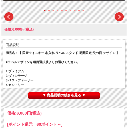
価格:6,000円(税込)
商品説明
商品名：【 国産ウイスキー 名入れ ラベル スタンド 期間限定 父の日 デザイン 】
■ラベルデザインを項目選択肢よりお選びください。
1.プレミアム
2.ヴィンテージ
3.ベストファーザー
4.カントリー
5.感謝状
6.ブラックレトロ
▼ 商品説明の続きを見る ▼
7.親父だもの
8.日課の酒
9.ストライプ
10.ネクタイスーツ
価格:
6,000円
(税込)
■ラベルに名入れができます。
[ポイント還元 60ポイント～]
ラベル部分内にお好きな文字を名入れ致します。