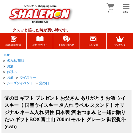
______
クスッと笑った時が買い時です。______
TOP
>
名入れ 商品
>
お酒
>
お祝い
>
お酒
>
ウイスキー
>
シーズンイベント
>
父の日
父の日 ギフト プレゼント お父さん ありがとう お酒 ウイ
スキー【 国産ウイスキー 名入れ ラベル スタンド 】オリ
ジナル ネーム入れ 男性 日本製 酒 おつまみ と一緒に贈り
たい ギフトBOX 富士山 700ml モルト グレーン 御祝熨斗
(swb)