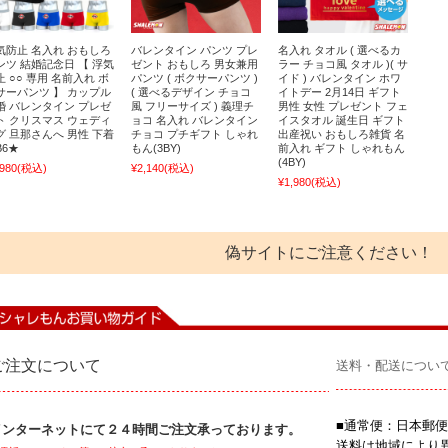
気防止 名入れ おもしろ
バレンタイン パンツ プレ
名入れ タオル ( 選べるカ
ンツ 結婚記念日 【 浮気
ゼント おもしろ 男女兼用
ラー チョコ風 タオル )( サ
止 ○○ 専用 名前入れ ボ
パンツ ( ボクサーパンツ )
イド ) バレンタイン ホワ
サーパンツ 】 カップル
( 選べるデザイン チョコ
イトデー 2月14日 ギフト
婚 バレンタイン プレゼ
風 フリーサイズ ) 義理チ
男性 女性 プレゼント フェ
ト クリスマス ウェディ
ョコ 名入れ バレンタイン
イスタオル 誕生日 ギフト
グ 旦那さんへ 男性 下着
チョコ プチギフト しゃれ
出産祝い おもしろ雑貨 名
B6★
もん(3BY)
前入れ ギフト しゃれもん
(4BY)
,980
(税込)
¥2,140
(税込)
¥1,980
(税込)
偽サイトにご注意ください！
ご注文について
送料・配送につい
■通常便：日本郵便
インターネットにて２４時間ご注文承っております。
送料は地域により