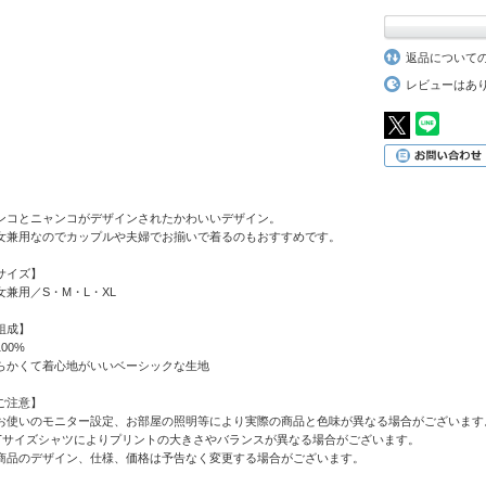
返品について
レビューはあ
ンコとニャンコがデザインされたかわいいデザイン。
女兼用なのでカップルや夫婦でお揃いで着るのもおすすめです。
サイズ】
女兼用／S・M・L・XL
組成】
00%
らかくて着心地がいいベーシックな生地
ご注意】
お使いのモニター設定、お部屋の照明等により実際の商品と色味が異なる場合がございます
Tサイズシャツによりプリントの大きさやバランスが異なる場合がございます。
商品のデザイン、仕様、価格は予告なく変更する場合がございます。