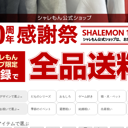
デザインで選ぶ→
だものシリーズ
おもしろ
ゲーム好き
猫・犬・ペット
お祝いで選ぶ→
季節のイベント
還暦祝い
結婚祝い
出産祝い
アイテムで選ぶ