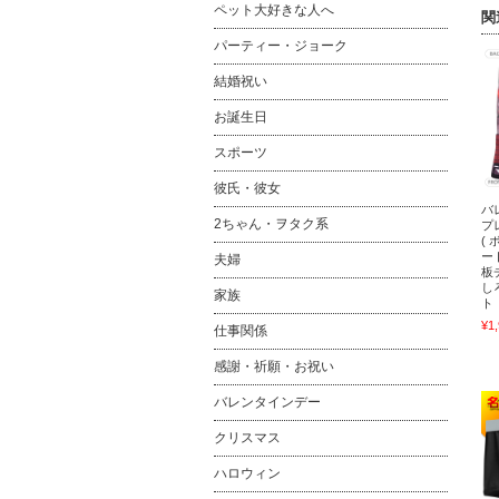
ペット大好きな人へ
関
パーティー・ジョーク
結婚祝い
お誕生日
スポーツ
彼氏・彼女
バ
2ちゃん・ヲタク系
プ
( 
ー
夫婦
板
し
家族
ト 
¥1
仕事関係
感謝・祈願・お祝い
バレンタインデー
クリスマス
ハロウィン