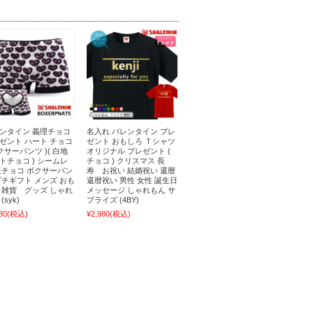
ンタイン 義理チョコ
名入れ バレンタイン プレ
ゼント ハート チョコ
ゼント おもしろ Ｔシャツ
ボクサーパンツ )( 白地
オリジナル プレゼント (
トチョコ ) シームレ
チョコ ) クリスマス 長
板チョコ ボクサーパン
寿 お祝い 結婚祝い 還暦
プチギフト メンズ おも
還暦祝い 男性 女性 誕生日
 雑貨 グッズ しゃれ
メッセージ しゃれもん サ
(syk)
プライズ (4BY)
80
(税込)
¥2,980
(税込)