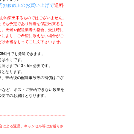
円
のお買い上げで
送料
(税抜)以上
％お約束出来るものではございません。
までも予定であり到着を保証出来るも
ん。天候や配送業者の都合、受注時に
ーにより、ご希望に添えない場合がご
だけ余裕をもってご注文下さいませ。
350円
でも発送できます。
定は不可です。
お届けまでに3～5日必要です。
送となります。
り、投函後の配達事故等の補償はござ
以上など、ポストに投函できない数量を
常便でのお届けとなります。
合による返品、キャンセル等はお断りさ
。