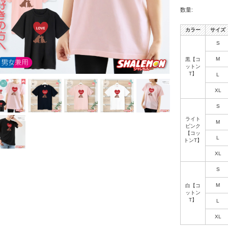
数量:
カラー
サイズ
S
M
黒【コ
ットン
T】
L
XL
S
ライト
M
ピンク
【コッ
L
トンT】
XL
S
M
白【コ
ットン
T】
L
XL