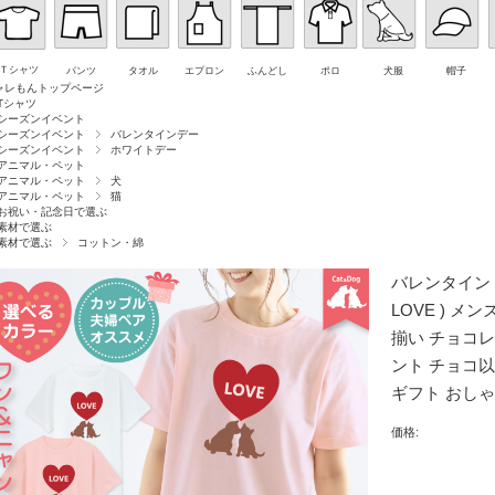
Ｔシャツ
パンツ
タオル
エプロン
ふんどし
ポロ
犬服
帽子
ャレもんトップページ
Tシャツ
シーズンイベント
シーズンイベント
バレンタインデー
シーズンイベント
ホワイトデー
アニマル・ペット
アニマル・ペット
犬
アニマル・ペット
猫
お祝い・記念日で選ぶ
素材で選ぶ
素材で選ぶ
コットン・綿
バレンタイン 猫
LOVE ) メ
揃い チョコレー
ント チョコ以
ギフト おしゃ
価格: