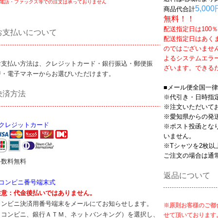
電話・ファックス等での注文は承っておりません
5,000
商品代合計
無料！！
配送指定日は100
お支払いについて
配送指定日はあく
のではございませ
よるシステムエラ
お支払い方法は、クレジットカード・銀行振込・郵便振
ざいます。できる
替・電子マネーからお選びいただけます。
■メール便全国一律
決済方法
※代引き・日時指
※注文いただいて
※愛知県からの発
●クレジットカード
※ポスト投函とな
いません。
※Tシャツを2枚
ご注文の場合は通
手数料無料
返品について
●コンビニ番号端末式
注意：代金後払いではありません。
コンビニ決済用番号端末をメールにてお知らせします。
※原則お客様のご都
（コンビニ、銀行ＡＴＭ、ネットバンキング）を選択し、
せて頂いております