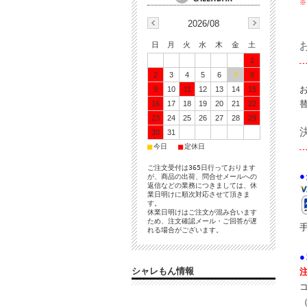
※
2026/08
日
月
火
水
木
金
土
1
2
3
4
5
6
7
8
9
10
11
12
13
14
15
16
17
18
19
20
21
22
23
24
25
26
27
28
29
30
31
■
■
今日
定休日
ご注文受付は365日行っております
が、商品の出荷、問合せメールへの
返信などの業務につきましては、休
業日明けに順次対応させて頂きま
す。
休業日明けはご注文が混み合います
ため、注文確認メール・ご回答が遅
れる場合がございます。
シャレもん情報