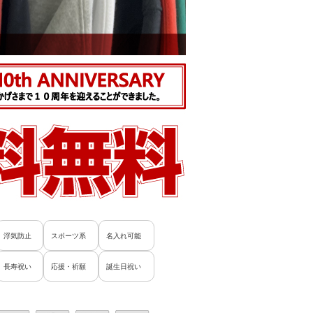
浮気防止
スポーツ系
名入れ可能
長寿祝い
応援・祈願
誕生日祝い