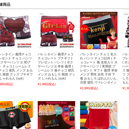
連商品
レンタイン 義理チョコ
バレンタイン 義理チョコ
バレンタイン チョコ 名入
バレ
レゼント チョコ パンツ
チョコレート プチギフト
れ パンツ チョコ以外 ( チ
プレ
ボクサーパンツ )( 3Dア
プレゼント パンツ ( ボク
ョコレート 風 名前入り ボ
( 
ト チョコ ) シームレス
サーパンツ )( 本命 義理 )
クサーパンツ ) 実用的 プ
ハー
チョコ 彼氏 メンズ おも
シームレス 板チョコ 彼氏
レゼント ギフト 義理 本命
ス 
ろ 雑貨 グッズ プチギフ
メンズ おもしろ 雑貨 グッ
メンズ 男性 女性 子供 下
ツ 
しゃれもん (syk)
ズ しゃれもん (syk)
着 おもしろ ばれんたいん
しろ
旦那 彼氏 ヴァレンタイン
もん 
,980
(税込)
¥1,980
(税込)
¥1,990
(税込)
¥1,9