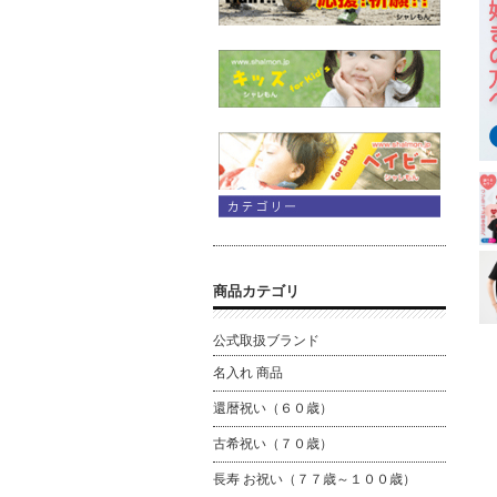
商品カテゴリ
公式取扱ブランド
名入れ 商品
還暦祝い（６０歳）
古希祝い（７０歳）
長寿 お祝い（７７歳～１００歳）