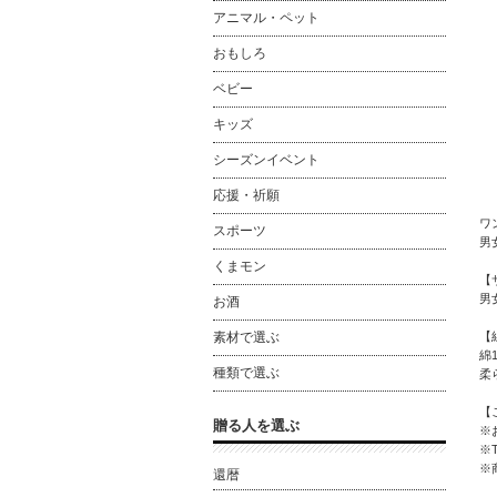
アニマル・ペット
おもしろ
ベビー
キッズ
シーズンイベント
応援・祈願
ワ
スポーツ
男
くまモン
【
男
お酒
素材で選ぶ
【
綿1
種類で選ぶ
柔
【
贈る人を選ぶ
※
※
※
還暦