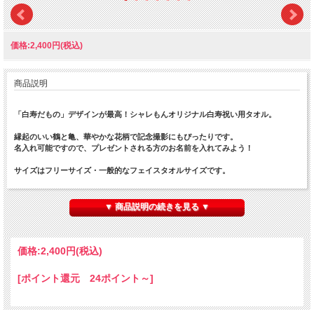
価格:2,400円(税込)
商品説明
「白寿だもの」デザインが最高！シャレもんオリジナル白寿祝い用タオル。
縁起のいい鶴と亀、華やかな花柄で記念撮影にもぴったりです。
名入れ可能ですので、プレゼントされる方のお名前を入れてみよう！
サイズはフリーサイズ・一般的なフェイスタオルサイズです。
名前の文字は黒文字、書体は筆文字となります。文字数は８文字(ひらがながオス
スメ！)まで名入れいたします。
▼ 商品説明の続きを見る ▼
他にもご長寿祝い商品が数十種ありますので、当店シャレもんの長寿祝いコーナー
をご覧ください。
きっと、笑顔になる長寿祝いはシャレもん！！
価格:
2,400円
(税込)
[ポイント還元 24ポイント～]