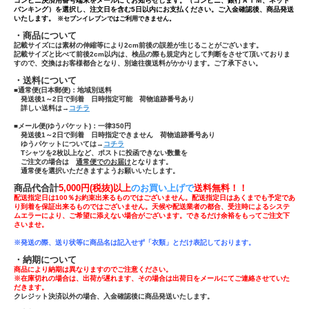
コンビニ決済用番号端末をメールにてお知らせします。（コンビニ、銀行ＡＴＭ、ネット
バンキング）を選択し、注文日を含む5日以内にお支払ください。ご入金確認後、商品発送
いたします。
※セブンイレブンではご利用できません。
・商品について
記載サイズには素材の伸縮等により2cm前後の誤差が生じることがございます。
記載サイズと比べて前後2cm以内は、検品の際も規定内として判断をさせて頂いておりま
すので、交換はお客様都合となり、別途往復送料がかかります。ご了承下さい。
・送料について
■通常便(日本郵便)：
地域別送料
発送後1～2日で到着 日時指定可能 荷物追跡番号あり
詳しい送料は→
コチラ
■メール便(ゆうパケット)：一律350円
発送後1～2日で到着 日時指定できません 荷物追跡番号あり
ゆうパケットについては→
コチラ
Tシャツ
を
2枚以上
など、ポストに投函できない数量を
ご注文の場合は
通常便でのお届け
となります。
通常便を選択いただきますようお願いいたします。
商品代合計
5,000円(税抜)以上
のお買い上げで
送
料無料！！
配送指定日は100％お約束出来るものではございません。配送指定日はあくまでも予定であ
り到着を保証出来るものではございません。天候や配送業者の都合、受注時によるシステ
ムエラーにより、ご希望に添えない場合がございます。できるだけ余裕をもってご注文下
さいませ。
※発送の際、送り状等に商品名は記入せず「
衣類」とだけ表記しております。
・納期について
商品により納期は異なりますのでご注意ください。
※在庫切れの場合は、出荷が遅れます、その場合は出荷日をメールにてご連絡させていた
だきます。
クレジット決済以外の場合、入金確認後に商品発送いたします。