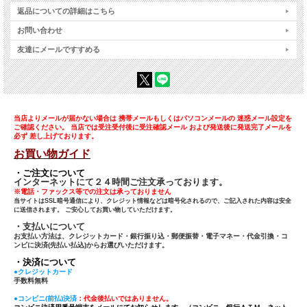
返品についての詳細はこちら
お問い合わせ
友達にメールですすめる
当店よりメールが届かない場合は 携帯メールもしくはパソコンメールの 迷惑メール設定を
ご確認ください。 当店では受注受付後に受注確認メール および発送後に発送完了メールを
必ず 差し上げております。
お買い物ガイド
・ご注文について
インターネットにて２４時間ご注文承っております。
※電話・ファックス等での注文は承っておりません
当サイトはSSL暗号通信により、クレジット情報などは暗号化されるので、ご記入された内容は安全
に送信されます。 ご安心してお買い物していただけます。
・支払いについて
お支払い方法は、クレジットカード・銀行振り込・郵便振替・電子マネー・代金引換・コ
ンビに決済(先払い払込)からお選びいただけます。
・決済について
●クレジットカード
手数料無料
●コンビニ(前払)決済
：代金後払いではありません。