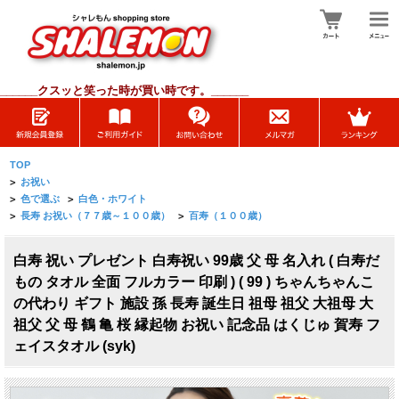
______
クスッと笑った時が買い時です。______
TOP
>
お祝い
>
色で選ぶ
>
白色・ホワイト
>
長寿 お祝い（７７歳～１００歳）
>
百寿（１００歳）
白寿 祝い プレゼント 白寿祝い 99歳 父 母 名入れ ( 白寿だ
もの タオル 全面 フルカラー 印刷 ) ( 99 ) ちゃんちゃんこ
の代わり ギフト 施設 孫 長寿 誕生日 祖母 祖父 大祖母 大
祖父 父 母 鶴 亀 桜 縁起物 お祝い 記念品 はくじゅ 賀寿 フ
ェイスタオル (syk)