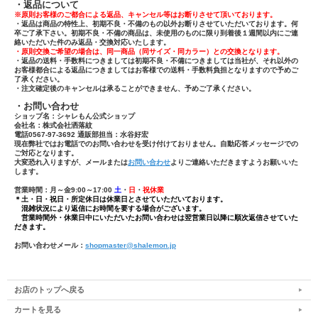
・返品について
※原則お客様のご都合による返品、キャンセル等はお断りさせて頂いております。
・返品は商品の特性上、初期不良・不備のもの以外お断りさせていただいております。何
卒ご了承下さい。初期不良・不備の商品は、未使用のものに限り到着後１週間以内にご連
絡いただいた件のみ返品・交換対応いたします。
・原則交換ご希望の場合は、同一商品（同サイズ・同カラー）との交換となります。
・返品の送料・手数料につきましては初期不良・不備につきましては当社が、それ以外の
お客様都合による返品につきましてはお客様での送料・手数料負担となりますので予めご
了承ください。
・注文確定後のキャンセルは承ることができません、予めご了承ください。
・お問い合わせ
ショップ名：シャレもん公式ショップ
会社名：株式会社洒落紋
電話0567-97-3692 通販部担当：水谷好宏
現在弊社ではお電話でのお問い合わせを受け付けておりません。自動応答メッセージでの
ご対応となります。
大変恐れ入りますが、メールまたは
お問い合わせ
よりご連絡いただきますようお願いいた
します。
営業時間：月～金9:00～17:00
土
・
日
・
祝休業
＊土・日・祝日・所定休日は休業日とさせていただいております。
混雑状況により返信にお時間を要する場合がございます。
営業時間外・休業日中にいただいたお問い合わせは翌営業日以降に順次返信させていた
だきます。
お問い合わせメール：
shopmaster@shalemon.jp
お店のトップへ戻る
カートを見る