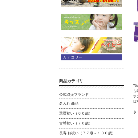
商品カテゴリ
7
古
公式取扱ブランド
ボ
日
名入れ 商品
き
還暦祝い（６０歳）
古希祝い（７０歳）
長寿 お祝い（７７歳～１００歳）