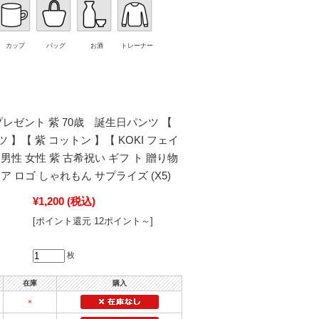
カップ
バッグ
お酒
トレーナー
プレゼント 紫 70歳 誕生日パンツ 【
 】【 紫 コットン 】【 KOKI フェイ
紫 男性 女性 紫 古希祝い ギフ ト 贈り物
ア ロゴ しゃれもん サプライズ (X5)
¥1,200
(税込)
[ポイント還元 12ポイント～]
枚
在庫
購入
×