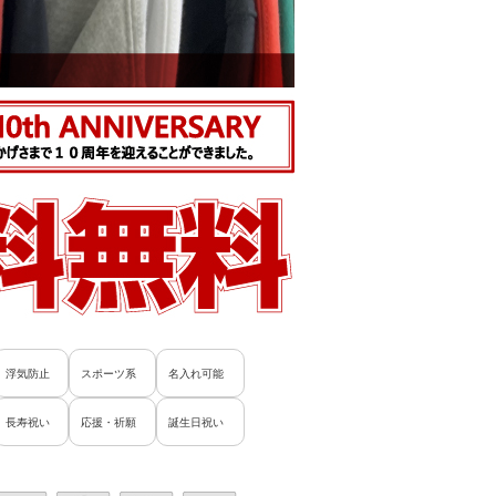
浮気防止
スポーツ系
名入れ可能
長寿祝い
応援・祈願
誕生日祝い