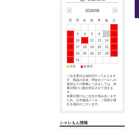
2026/08
日
月
火
水
木
金
土
1
2
3
4
5
6
7
8
9
10
11
12
13
14
15
16
17
18
19
20
21
22
23
24
25
26
27
28
29
30
31
■
■
今日
定休日
ご注文受付は365日行っております
が、商品の出荷、問合せメールへの
返信などの業務につきましては、休
業日明けに順次対応させて頂きま
す。
休業日明けはご注文が混み合います
ため、注文確認メール・ご回答が遅
れる場合がございます。
シャレもん情報