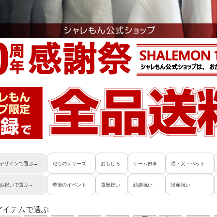
デザインで選ぶ→
だものシリーズ
おもしろ
ゲーム好き
猫・犬・ペット
お祝いで選ぶ→
季節のイベント
還暦祝い
結婚祝い
出産祝い
アイテムで選ぶ