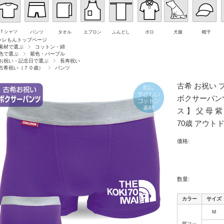
Ｔシャツ
パンツ
タオル
エプロン
ふんどし
ポロ
犬服
帽子
ャレもんトップページ
素材で選ぶ
コットン・綿
色で選ぶ
紫色・パープル
お祝い・記念日で選ぶ
長寿祝い
古希祝い（７０歳）
パンツ
古希 お祝い 
ボクサーパンツ
ス 】 父 母 
70歳 アウトド
価格:
数量:
カラー
サイズ
M
紫コッ